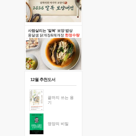
사람살리는 '말복' 보양 밥상
옹달샘 닭개장&채개장
한정수량
12월 추천도서
끝까지 쓰는 용
기
영양의 비밀