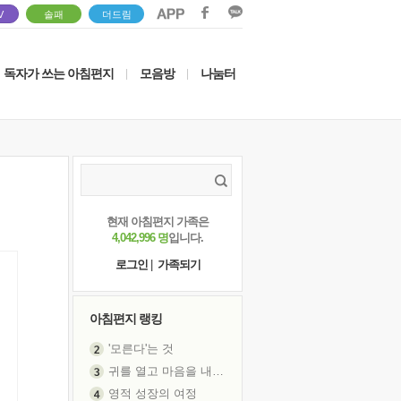
V
솔패
더드림
독자가 쓰는 아침편지
모음방
나눔터
|
|
현재 아침편지 가족은
4,042,996 명
입니다.
로그인
|
가족되기
아침편지 랭킹
'모른다'는 것
귀를 열고 마음을 내어주고
영적 성장의 여정