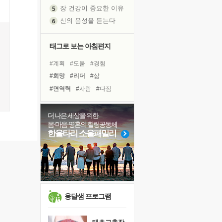
장 건강이 중요한 이유
신의 음성을 듣는다
흙이 된 몸으로 출근하는 여자
극과 극의 양 끝단
태그로 보는 아침편지
내가 '나다움'을 찾는 길
피해 갈 수 없는 사건들
#계획
#도움
#경험
처음 손을 잡았던 날
#희망
#리더
#삶
꿈이 실제가 되는 것
#면역력
#사람
#다짐
'말 타는 법'을 먼저
#나눔
#건강
#선택
졸업식 사진을 보며
#극복
#친구
#위기
더 나은 세상을 위한
아픈 아버지를 위한 공간 설계
몸·마음·영혼의 힐링공동체
#아이들
#유튜브
한울타리 소울패밀리
극심한 변비, 어깨결림, 수면 장애
#바이러스
#링컨학교
보고 싶은 어머니
#독서캠프
#비전캠프
유년 시절의 부산 영도 바다
#독서
#명상
#힐링
못된 꼰대들
거울 속의 나
옹달샘 프로그램
희망이란
'모른다'는 것