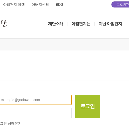
아침편지 여행
아버지센터
BDS
고도원T
재단소개
아침편지는
지난 아침편지
|
|
|
그인 상태유지