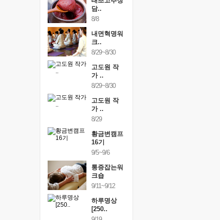
행복한가족
태초고추장
행복한가
여행
담..
여행
24~9/26
8/8
9/24~9/26
건강명상법
내면혁명워
건강명상
..
크..
스..
/9~10/10
8/29~8/30
10/9~10/10
내면혁명워
고도원 작
내면혁명
..
가 ..
크..
/17~10/18
8/29~8/30
10/17~10/18
황금변캠프
고도원 작
황금변캠
7기
가 ..
17기
/30~10/31
8/29
10/30~10/31
통증잡는워
황금변캠프
통증잡는
크숍
16기
크숍
/7~11/8
9/5~9/6
11/7~11/8
내면혁명워
통증잡는워
내면혁명
..
크숍
크..
/12~12/13
9/11~9/12
12/12~12/13
하루명상
[250..
9/19