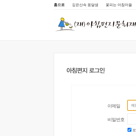
홈으로
깊은산속 옹달샘
꽃피는 아침마을
이메일
비밀번호
로