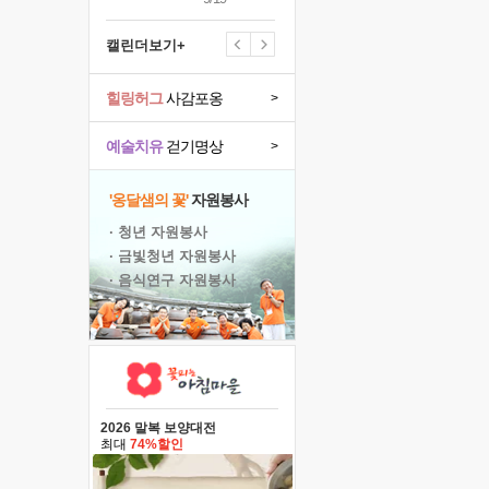
캘린더보기+
힐링허그
사감포옹
>
예술치유
걷기명상
>
'옹달샘의 꽃'
자원봉사
· 청년 자원봉사
· 금빛청년 자원봉사
· 음식연구 자원봉사
2026 말복 보양대전
최대
74%할인