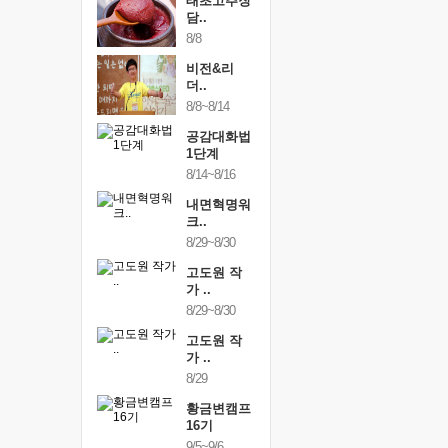
내면혁명워
태초고추장
통증잡는
..
담..
크숍
/12~12/13
8/8
9/11~9/12
비전&리
하루명상
더..
[250..
8/8~8/14
9/19
공감대화법
행복한가
1단계
여행
8/14~8/16
9/24~9/26
내면혁명워
건강명상
크..
스..
8/29~8/30
10/9~10/10
고도원 작
내면혁명
가 ..
크..
8/29~8/30
10/17~10/18
고도원 작
황금변캠
가 ..
17기
8/29
10/30~10/31
황금변캠프
통증잡는
16기
크숍
9/5~9/6
11/7~11/8