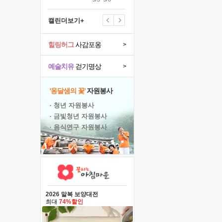
캘린더보기+
힐링허그
사감포옹
>
예술치유
걷기명상
>
'옹달샘의 꽃'
자원봉사
· 청년 자원봉사
· 금빛청년 자원봉사
· 음식연구 자원봉사
2026 말복 보양대전
최대
74%할인