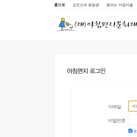
홈으로
깊은산속 옹달샘
꽃피는 아침마을
이메일
비밀번호
로