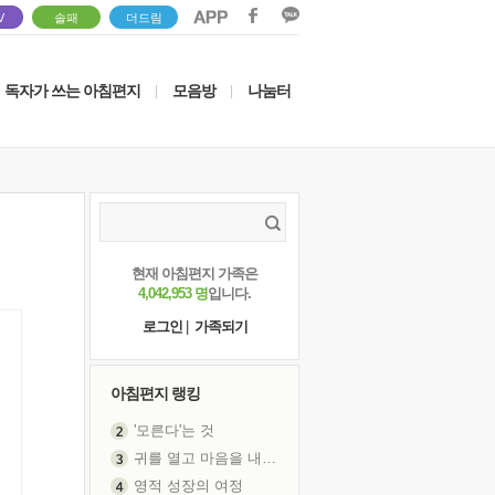
V
솔패
더드림
독자가 쓰는 아침편지
모음방
나눔터
|
|
현재 아침편지 가족은
4,042,953 명
입니다.
로그인
|
가족되기
아침편지 랭킹
'모른다'는 것
귀를 열고 마음을 내어주고
영적 성장의 여정