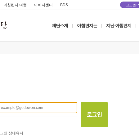
아침편지 여행
아버지센터
BDS
고도원T
재단소개
아침편지는
지난 아침편지
|
|
|
그인 상태유지