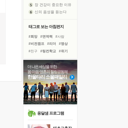
장 건강이 중요한 이유
신의 음성을 듣는다
흙이 된 몸으로 출근하는 여자
극과 극의 양 끝단
태그로 보는 아침편지
내가 '나다움'을 찾는 길
#희망
#면역력
#사람
피해 갈 수 없는 사건들
#비전캠프
#리더
#명상
처음 손을 잡았던 날
#친구
#링컨학교
#위기
꿈이 실제가 되는 것
#건강
#경험
#다짐
'말 타는 법'을 먼저
#도움
#극복
#독서캠프
더 나은 세상을 위한
아픈 아버지를 위한 공간 설계
몸·마음·영혼의 힐링공동체
#선택
#유튜브
#나눔
졸업식 사진을 보며
한울타리 소울패밀리
#아이들
#삶
#힐링
극심한 변비, 어깨결림, 수면 장애
#계획
#독서
#바이러스
보고 싶은 어머니
마음이 멈춰 버린 곳
유년 시절의 부산 영도 바다
못된 꼰대들
옹달샘 프로그램
희망이란
'모른다'는 것