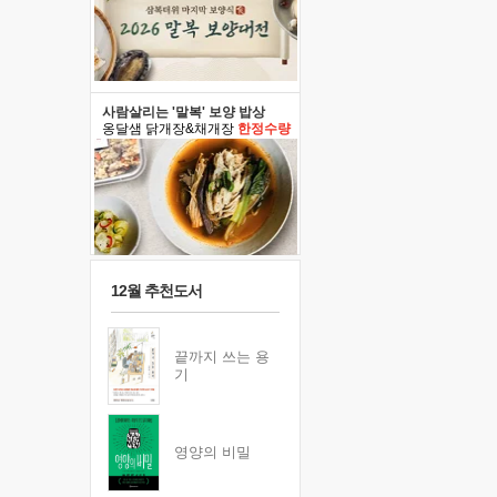
사람살리는 '말복' 보양 밥상
옹달샘 닭개장&채개장
한정수량
12월 추천도서
끝까지 쓰는 용
기
영양의 비밀