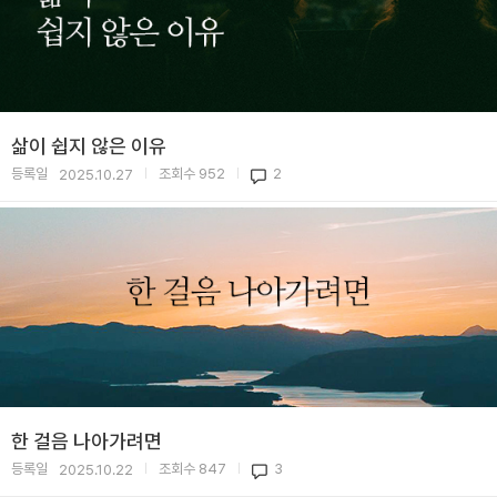
삶이 쉽지 않은 이유
등록일
조회수
952
2
2025.10.27
|
|
한 걸음 나아가려면
등록일
조회수
847
3
2025.10.22
|
|