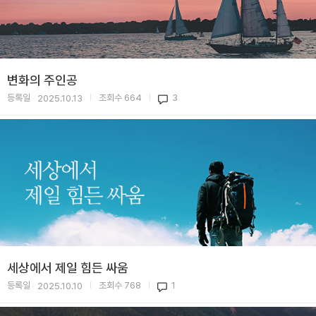
변화의 주인공
등록일
조회수
664
3
2025.10.13
|
|
세상에서 제일 힘든 싸움
등록일
조회수
768
1
2025.10.10
|
|