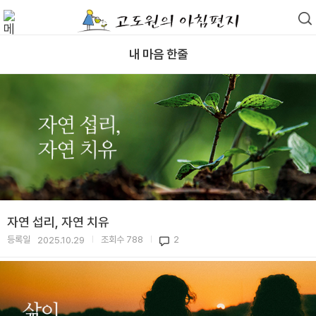
내 마음 한줄
자연 섭리, 자연 치유
등록일
조회수
788
2
2025.10.29
|
|