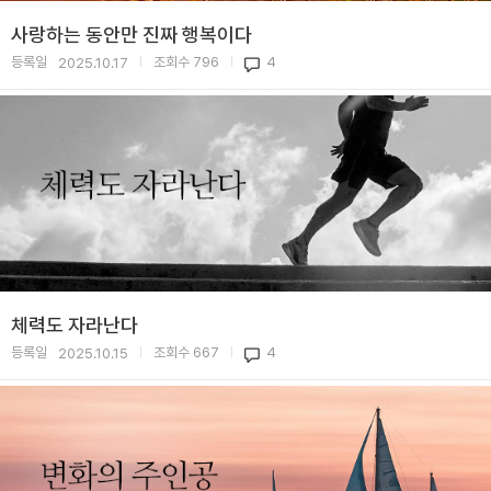
사랑하는 동안만 진짜 행복이다
등록일
조회수
796
4
2025.10.17
|
|
체력도 자라난다
등록일
조회수
667
4
2025.10.15
|
|