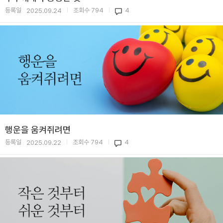
등록일
조회수
794
4
2025.09.24
|
|
행운을 움켜쥐려면
등록일
조회수
794
4
2025.09.22
|
|