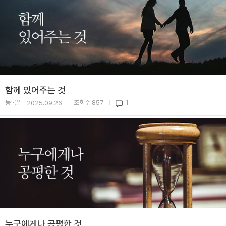
함께 있어주는 것
등록일
조회수
857
1
2025.09.26
|
|
누구에게나 공평한 것