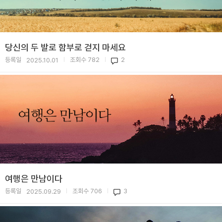
당신의 두 발로 함부로 걷지 마세요
등록일
조회수
782
2
2025.10.01
|
|
여행은 만남이다
등록일
조회수
706
3
2025.09.29
|
|