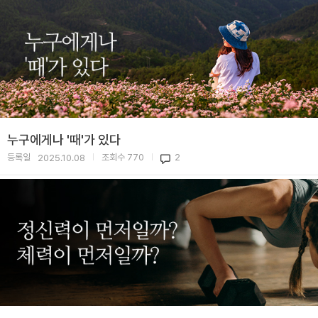
누구에게나 '때'가 있다
등록일
조회수
770
2
2025.10.08
|
|