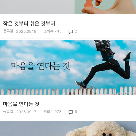
작은 것부터 쉬운 것부터
등록일
조회수
743
2
2025.09.19
|
|
마음을 연다는 것
등록일
조회수
978
5
2025.09.17
|
|