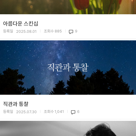
아름다운 스킨십
등록일
조회수
885
9
2025.08.01
|
|
직관과 통찰
등록일
조회수
1,041
6
2025.07.30
|
|