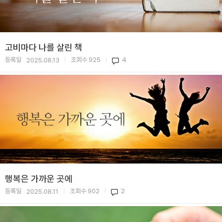
고비마다 나를 살린 책
등록일
조회수
925
4
2025.08.13
|
|
행복은 가까운 곳에
등록일
조회수
902
2
2025.08.11
|
|