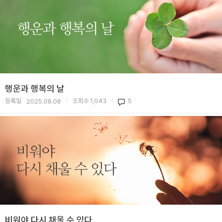
행운과 행복의 날
등록일
조회수
1,043
5
2025.08.08
|
|
비워야 다시 채울 수 있다