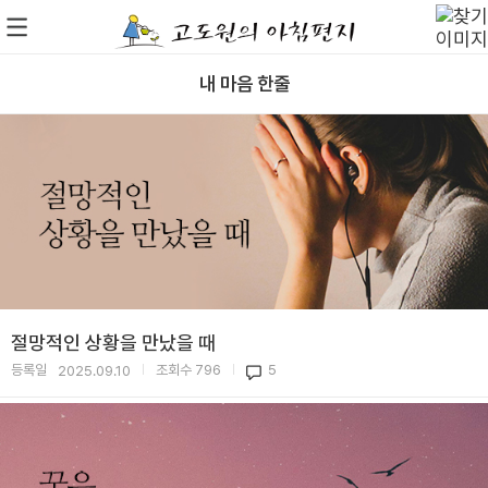
내 마음 한줄
절망적인 상황을 만났을 때
등록일
조회수
796
5
2025.09.10
|
|