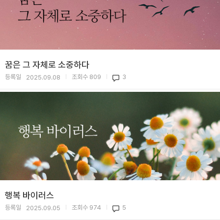
꿈은 그 자체로 소중하다
등록일
조회수
809
3
2025.09.08
|
|
행복 바이러스
등록일
조회수
974
5
2025.09.05
|
|