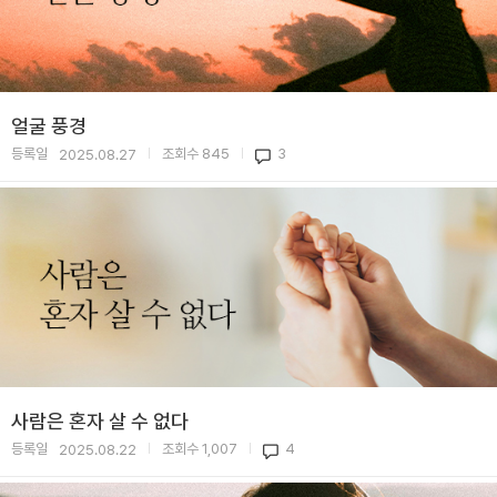
얼굴 풍경
등록일
조회수
845
3
2025.08.27
|
|
사람은 혼자 살 수 없다
등록일
조회수
1,007
4
2025.08.22
|
|