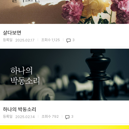
살다보면
등록일
조회수
1,125
3
2025.02.17
|
|
하나의 박동소리
등록일
조회수
792
3
2025.02.14
|
|