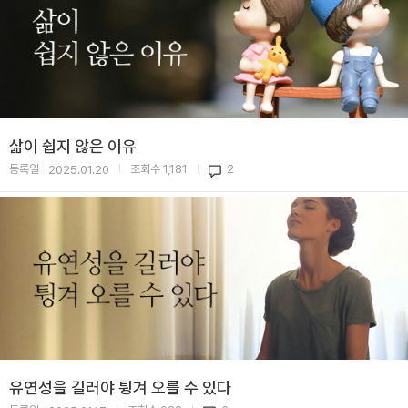
삶이 쉽지 않은 이유
등록일
조회수
1,181
2
2025.01.20
|
|
유연성을 길러야 튕겨 오를 수 있다