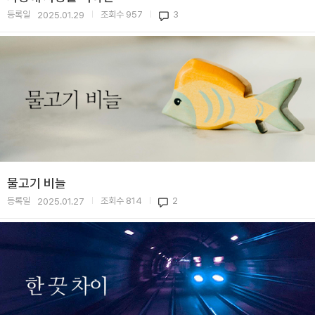
등록일
조회수
957
3
2025.01.29
|
|
물고기 비늘
등록일
조회수
814
2
2025.01.27
|
|