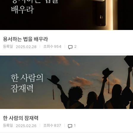
용서하는 법을 배우라
등록일
조회수
954
2
2025.02.28
|
|
한 사람의 잠재력
등록일
조회수
837
1
2025.02.26
|
|