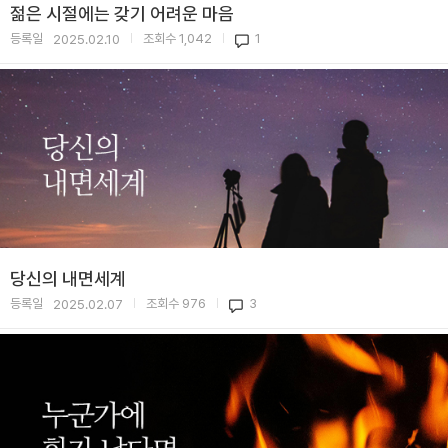
젊은 시절에는 갖기 어려운 마음
등록일
조회수
1,042
1
2025.02.10
|
|
당신의 내면세계
등록일
조회수
976
3
2025.02.07
|
|