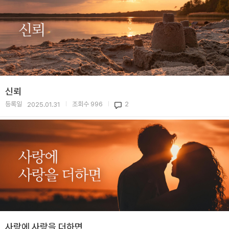
신뢰
등록일
조회수
996
2
2025.01.31
|
|
사랑에 사랑을 더하면