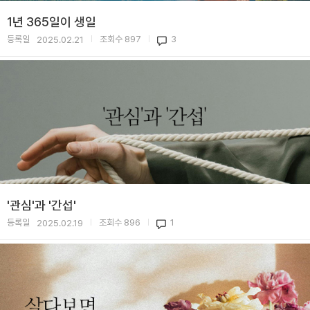
1년 365일이 생일
등록일
조회수
897
3
2025.02.21
|
|
'관심'과 '간섭'
등록일
조회수
896
1
2025.02.19
|
|