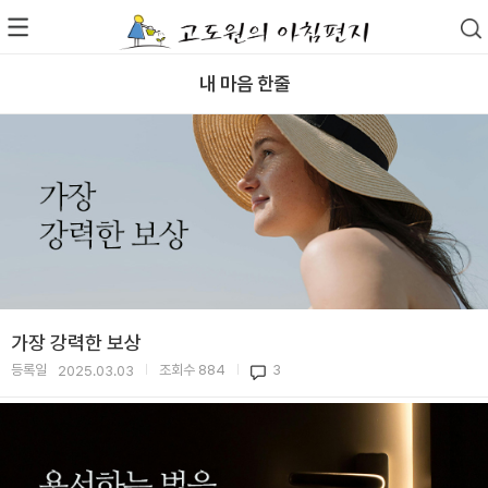
내 마음 한줄
가장 강력한 보상
등록일
조회수
884
3
2025.03.03
|
|