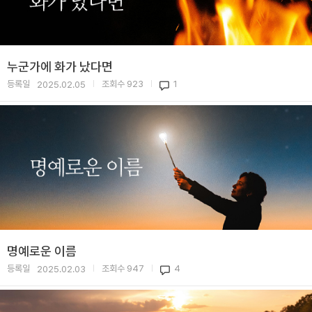
누군가에 화가 났다면
등록일
조회수
923
1
2025.02.05
|
|
명예로운 이름
등록일
조회수
947
4
2025.02.03
|
|