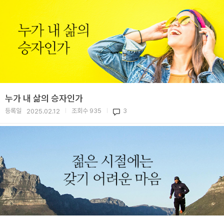
누가 내 삶의 승자인가
등록일
조회수
935
3
2025.02.12
|
|