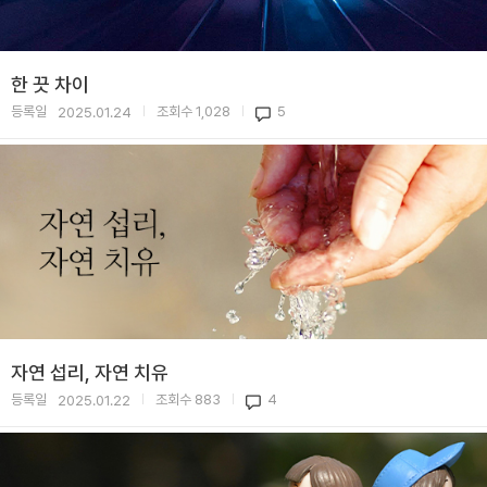
한 끗 차이
등록일
조회수
1,028
5
2025.01.24
|
|
자연 섭리, 자연 치유
등록일
조회수
883
4
2025.01.22
|
|