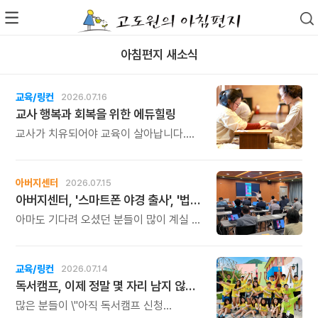
아침편지 새소식
교육/링컨
2026.07.16
교사 행복과 회복을 위한 에듀힐링
교사가 치유되어야 교육이 살아납니다.
교사가 행복해야 학생도 행복합니다. 이번
연수는 교육 기술을 배우는 시간이 아니라,
교육의 중심에 있는 나 자신을 돌보고
아버지센터
2026.07.15
회복하는 시간입니다. 누군가를 가르치기
아버지센터, '스마트폰 야경 출사', '법인사용설명서', '유튜브 숏츠 영상 만들기' 강좌 신청하세요
위해 애써온 시간만큼, 이제는 자신을 위한
쉼과 치유의 시간을 선물해 보시기
아마도 기다려 오셨던 분들이 많이 계실 것
바랍니다.
같습니다. 아버지센터의 시즌 베스트
프로그램 세 가지의 오픈 소식을
알려드립니다.
교육/링컨
2026.07.14
독서캠프, 이제 정말 몇 자리 남지 않았습니다.
많은 분들이 \"아직 독서캠프 신청