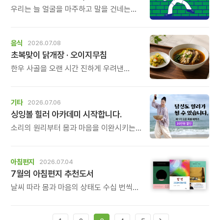
우리는 늘 얼굴을 마주하고 말을 건네는
일에는 익숙하지만, 가만히 등을 맞대고
서로를 버텨주는 일에는 서툽니다. 무르르
작가의 그림책「너와 등을 맞대면」은 \'마주
음식
2026.07.08
보는 관계\'를 넘어 \'등을 맞대는 관계\'의
초복맞이 닭개장 · 오이지무침
힘을 이야기합니다.
한우 사골을 오랜 시간 진하게 우려낸
국물에 결대로 찢은 담백한 닭가슴살,
시원한 풍미를 더하는 대파와 숙주,
부드러운 고사리와 느타리버섯까지. 좋은
기타
2026.07.06
재료를 아낌없이 담아 시간과 정성을 들여
싱잉볼 힐러 아카데미 시작합니다.
끓여낸 닭개장입니다.
소리의 원리부터 몸과 마음을 이완시키는
방법, 1:1 힐링 세션, 그룹 명상 진행법까지.
누군가에게 진정한 휴식과 위로를 전할 수
있는 힐러의 역량을 체계적으로 배우게
아침편지
2026.07.04
됩니다.
7월의 아침편지 추천도서
날씨 따라 몸과 마음의 상태도 수십 번씩
바뀌기 쉬운 7월, 아침편지 추천도서와
함께 긍정의 에너지 채우는 시간 되시길
바랍니다.