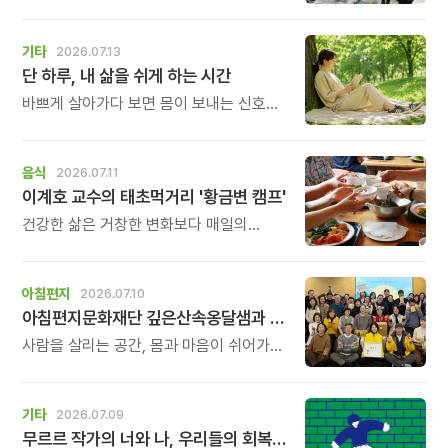
가능한가요?\" 하고 문의를 주고 계십니다.
다행히 아직 신청은 가능합니다.
하지만 이제는 정말 남은 자리가 얼마 남지
기타
2026.07.13
않았습니다.
단 하루, 내 삶을 쉬게 하는 시간
바쁘게 살아가다 보면 몸이 보내는 신호도,
마음이 들려주는 작은 목소리도 놓치고
살아갈 때가 많습니다.
\'조금 쉬어야 하는데...\' 생각만 하다가
음식
2026.07.11
다시 일상으로 돌아가는 날들이 반복되곤
이계호 교수의 태초먹거리 '황금변 캠프'
하지요. 하루명상은 멀리 떠나는 여행도,
거창한 결심도 필요하지 않습니다.
건강한 삶은 거창한 변화보다 매일의
식탁에서 시작됩니다. 많은 사람들이
건강을 위해 새로운 방법을 찾지만, 건강한
생활은 작은 습관에서 시작됩니다.
아침편지
2026.07.10
유퀴즈에서 많은 관심을 받은 이계호
아침편지문화재단 깊은산속옹달샘과 함께할 가족을 찾습니다.
교수와 함께하는 태초먹거리 황금변 캠프
사람을 살리는 공간, 몸과 마음이 쉬어가는
공간, 그리고 누군가의 인생에 따뜻한
변화를 만들어가는 공간.
깊은산속옹달샘에서 함께 성장하며 오래
기타
2026.07.09
걸어갈 새로운 가족을 기다립니다.
무르르 작가의 너와 나, 우리들의 회복일지!