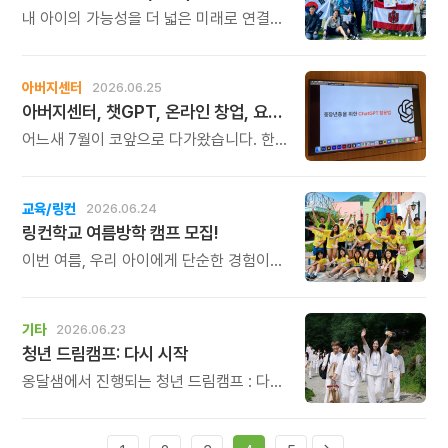
내 아이의 가능성을 더 넓은 미래로 연결해
줄 교육을 찾고 계신다면, 이번 서울
설명회가 뜻깊은 시간이 될 것입니다.
아버지센터
2026.06.25
아버지센터, 챗GPT, 온라인 창업, 요통 교실 신청하세요
어느새 7월이 코앞으로 다가왔습니다. 한
해의 절반을 지나며, 새로운 마음으로
배움을 시작해보시기 좋은 때입니다. 7월에
시작하는 아버지센터의 주요 프로그램을
교육/링컨
2026.06.24
소개해 드립니다.
링컨학교 여름방학 캠프 모집!
이번 여름, 우리 아이에게 단순한 경험이
아닌 \'방향\'을 선물해보세요. 한 번
지나가면 다시 오지 않는 여름방학, 아이의
인생에서 가장 중요한 시기를 놓치지
기타
2026.06.23
마세요.
청년 드림캠프: 다시 시작
옹달샘에서 진행되는 청년 드림캠프 : 다시
시작은 몸을 깨우는 옹달샘의 명상과 힐링
프로그램, 자신을 돌아보는 성찰의 시간,
그리고 자신의 꿈과 삶을 말하는 2분