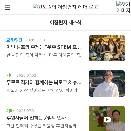
아침편지 새소식
교육/링컨
2026.07.03
이번 캠프의 주제는 "우주 STEM 프로젝트"입니다.
한 사람의 꿈이 자라 또 다른 아이들의 꿈을
깨우는 다리가 되는 시간. 그것이 이번
캠프가 가진 가장 특별한 의미입니다.
기타
2026.07.02
무르르 작가와 함께하는 북토크 & 슈링클스 키링 만들기
초록이 가장 짙어지는 7월, 잠시 쉬어가도
괜찮다고, 말없이 등을 내어주는 한 권의
그림책과 함께 여러분을 초대합니다.
강연이 끝난 뒤에는 그 따뜻한 기억을 오래
기타
2026.07.01
간직할 수 있도록 슈링클스 키링 만들기
후원자님께 전하는 7월의 인사
체험도 함께 진행됩니다. 아이부터
어른까지 누구나 쉽고 즐겁게 참여할 수
그날 함께해 주셨던 최윤정 후원자님의