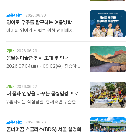
있는 체험으로, 북토크의 따뜻한 여운을
따뜻한 이야기도 함께 전합니다. 진심이
일상 속에서도 오래 간직하실 수 있습니다.
담긴 소중한 이야기이니, 시간 되실 때 꼭
한 번 시청해 보세요. 후원의 의미와 따뜻한
교육/링컨
2026.06.30
마음을 함께 느껴보실 수 있습니다.
영어로 우주를 탐구하는 여름방학
아이의 영어가 시험을 위한 언어에서
생각하고, 질문하고, 탐구하는 언어로
자라나는 시간.
기타
2026.06.29
옹달샘미술관 전시 초대 및 안내
2026.07.04(토) - 09.02(수) 장승아
작가의 개인전 \'사이사이\'가 열립니다.
이번 전시는 자연 속 문화공간인
깊은산속옹달샘의 장소성과 맞물려, 숲과
기타
2026.06.27
나무를 매개로 한 회화 세계를 선보이며,
내 몸과 인생을 바꾸는 몸짱맘짱 프로그램 모집
\'사이사이\'는 보이는 풍경과 보이지 않는
기억, 떠남과 머묾, 고요와 흔들림 사이에
\"혼자서는 작심삼일, 함께라면 꾸준한
존재하는 감각을 다룹니다.
기적이 일어납니다.\" 몸짱맘짱은 단순한
홈트가 아닌 인생을 바꾸는 리추얼
공동체입니다.
교육/링컨
2026.06.26
꿈너머꿈 스콜라스(BDS) 서울 설명회