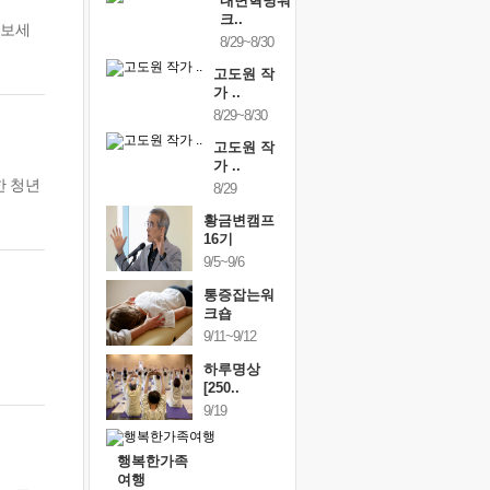
내면혁명워
크..
 보세
8/29~8/30
고도원 작
가 ..
8/29~8/30
고도원 작
가 ..
한 청년
8/29
황금변캠프
16기
9/5~9/6
통증잡는워
크숍
9/11~9/12
하루명상
[250..
9/19
행복한가족
여행