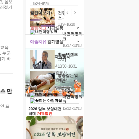
, 몸보
9/24~9/26
트러졌기
건강명상법
캘린더보기+
스..
10/9~10/10
힐링허그
사감포옹
>
내면혁명워
크..
예술치유
걷기명상
>
10/17~10/18
 교육
. 누군
황금변캠프
'옹달샘의 꽃'
자원봉사
시기 바
17기
· 청년 자원봉사
10/30~10/31
· 금빛청년 자원봉사
통증잡는워
· 음식연구 자원봉사
크숍
11/7~11/8
츠 만
내면혁명워
크..
인 프
12/12~12/13
2026 말복 보양대전
최대
74%할인