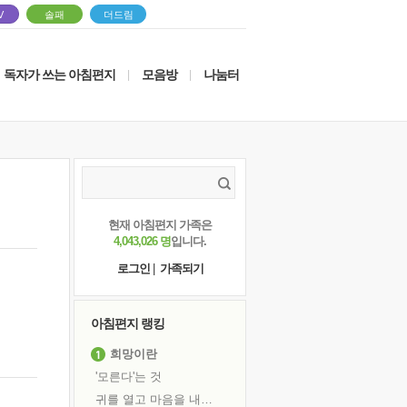
V
솔패
더드림
독자가 쓰는 아침편지
모음방
나눔터
|
|
현재 아침편지 가족은
4,043,026 명
입니다.
로그인
|
가족되기
아침편지 랭킹
희망이란
'모른다'는 것
귀를 열고 마음을 내어주고