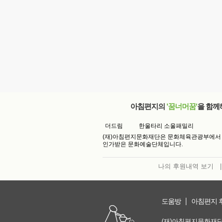
아침편지의
'꿈너머꿈'
을 함께
더드림
한울타리 소울패밀리
(재)아침편지문화재단은 문화체육관광부에서
인가받은 문화예술단체입니다.
나의 후원내역 보기
|
도움방
아침편지 
(재)아침편지문화재단 | 