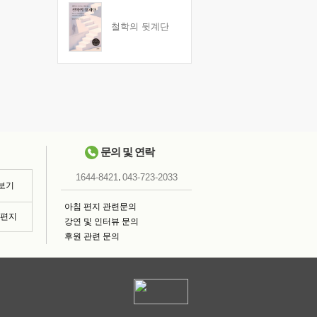
철학의 뒷계단
문의 및 연락
,
1644-8421
043-723-2033
 보기
아침 편지 관련문의
침편지
강연 및 인터뷰 문의
후원 관련 문의