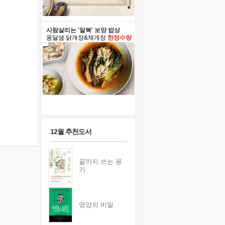
사람살리는 '말복' 보양 밥상
옹달샘 닭개장&채개장
한정수량
12월 추천도서
끝까지 쓰는 용
기
영양의 비밀