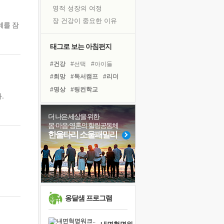
영적 성장의 여정
장 건강이 중요한 이유
계를 잠
신의 음성을 듣는다
흙이 된 몸으로 출근하는 여자
태그로 보는 아침편지
극과 극의 양 끝단
#건강
#선택
#아이들
내가 '나다움'을 찾는 길
#희망
#독서캠프
#리더
피해 갈 수 없는 사건들
#명상
#링컨학교
.
처음 손을 잡았던 날
#유튜브
#나눔
#사람
꿈이 실제가 되는 것
#위기
#도움
#삶
#힐링
더 나은 세상을 위한
'말 타는 법'을 먼저
몸·마음·영혼의 힐링공동체
#독서
#친구
#바이러스
졸업식 사진을 보며
한울타리 소울패밀리
#다짐
#계획
#경험
극심한 변비, 어깨결림, 수면 장애
#극복
#비전캠프
아픈 아버지를 위한 공간 설계
#면역력
슬럼프
보고 싶은 어머니
유년 시절의 부산 영도 바다
옹달샘 프로그램
못된 꼰대들