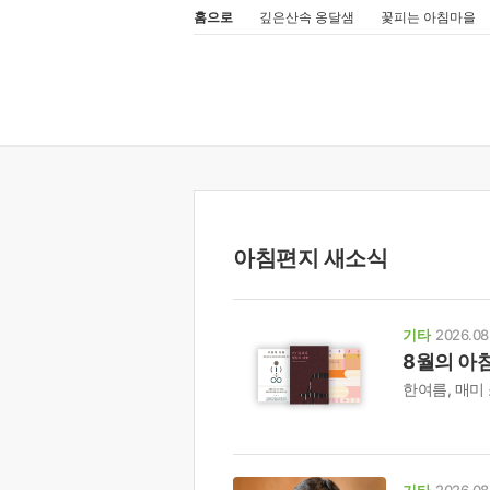
홈으로
깊은산속 옹달샘
꽃피는 아침마을
아침편지 새소식
기타
2026.08
8월의 아
한여름, 매미
기타
2026.08