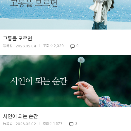
고통을 모르면
등록일
조회수
2,029
9
2026.02.04
|
|
시인이 되는 순간
등록일
조회수
1,577
3
2026.02.02
|
|