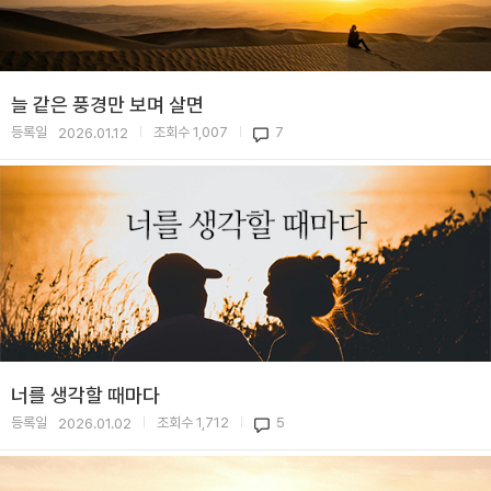
늘 같은 풍경만 보며 살면
등록일
조회수
1,007
7
2026.01.12
|
|
너를 생각할 때마다
등록일
조회수
1,712
5
2026.01.02
|
|