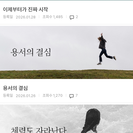
이제부터가 진짜 시작
등록일
조회수
1,485
2
2026.01.28
|
|
용서의 결심
등록일
조회수
1,270
7
2026.01.26
|
|