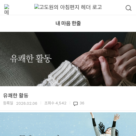
내 마음 한줄
유쾌한 활동
등록일
조회수
4,542
36
2026.02.06
|
|