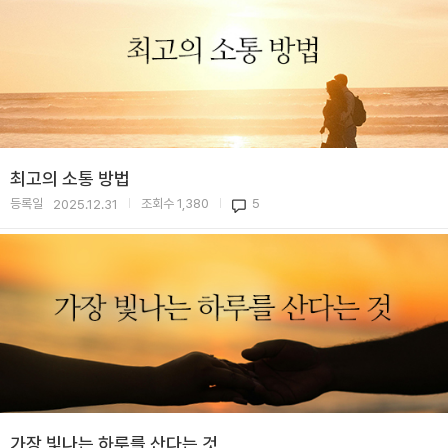
최고의 소통 방법
등록일
조회수
1,380
5
2025.12.31
|
|
가장 빛나는 하루를 산다는 것