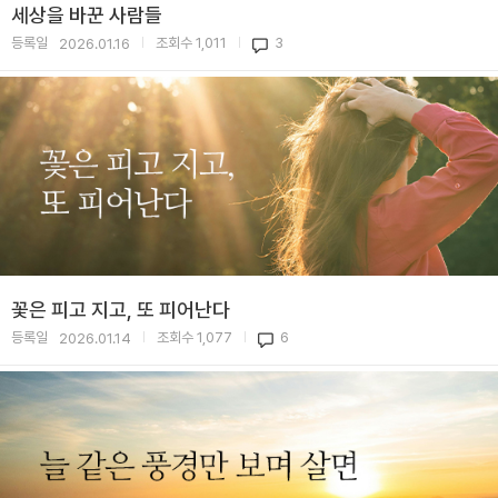
세상을 바꾼 사람들
등록일
조회수
1,011
3
2026.01.16
|
|
꽃은 피고 지고, 또 피어난다
등록일
조회수
1,077
6
2026.01.14
|
|