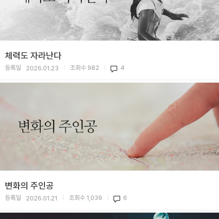
체력도 자라난다
등록일
조회수
982
4
2026.01.23
|
|
변화의 주인공
등록일
조회수
1,039
6
2026.01.21
|
|