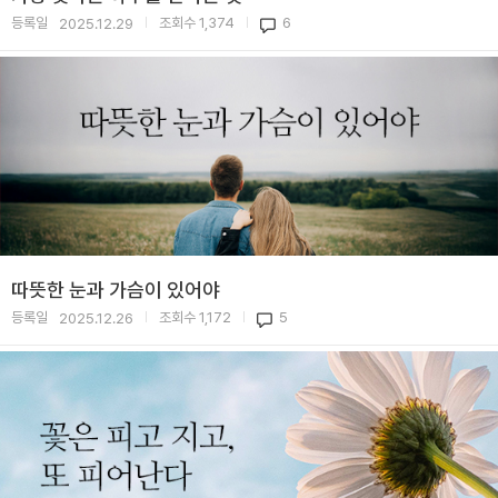
등록일
조회수
1,374
6
2025.12.29
|
|
따뜻한 눈과 가슴이 있어야
등록일
조회수
1,172
5
2025.12.26
|
|