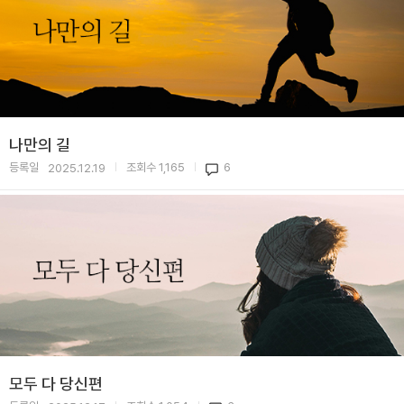
나만의 길
등록일
조회수
1,165
6
2025.12.19
|
|
모두 다 당신편