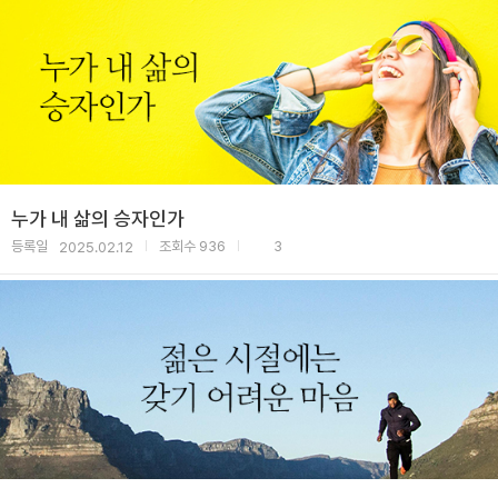
누가 내 삶의 승자인가
등록일
조회수
936
3
2025.02.12
|
|