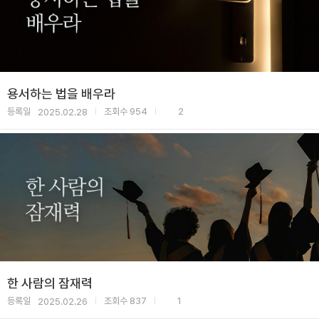
용서하는 법을 배우라
등록일
조회수
954
2
2025.02.28
|
|
한 사람의 잠재력
등록일
조회수
837
1
2025.02.26
|
|