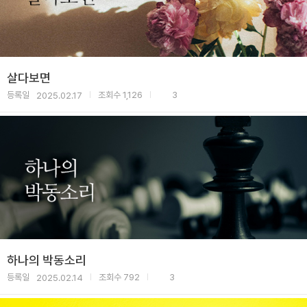
살다보면
등록일
조회수
1,126
3
2025.02.17
|
|
하나의 박동소리
등록일
조회수
792
3
2025.02.14
|
|