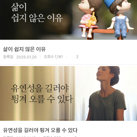
삶이 쉽지 않은 이유
등록일
조회수
1,181
2
2025.01.20
|
|
유연성을 길러야 튕겨 오를 수 있다