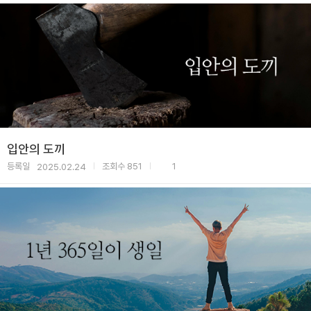
입안의 도끼
등록일
조회수
851
1
2025.02.24
|
|