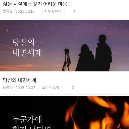
젊은 시절에는 갖기 어려운 마음
등록일
조회수
1,042
1
2025.02.10
|
|
당신의 내면세계
등록일
조회수
976
3
2025.02.07
|
|