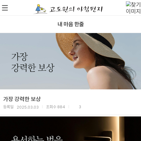
내 마음 한줄
가장 강력한 보상
등록일
조회수
884
3
2025.03.03
|
|