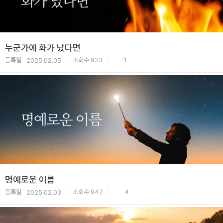
누군가에 화가 났다면
등록일
조회수
923
1
2025.02.05
|
|
명예로운 이름
등록일
조회수
947
4
2025.02.03
|
|