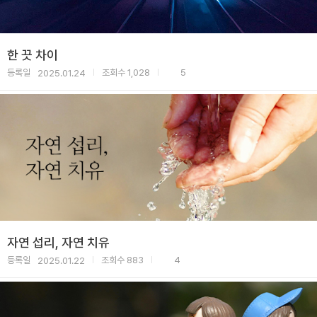
한 끗 차이
등록일
조회수
1,028
5
2025.01.24
|
|
자연 섭리, 자연 치유
등록일
조회수
883
4
2025.01.22
|
|