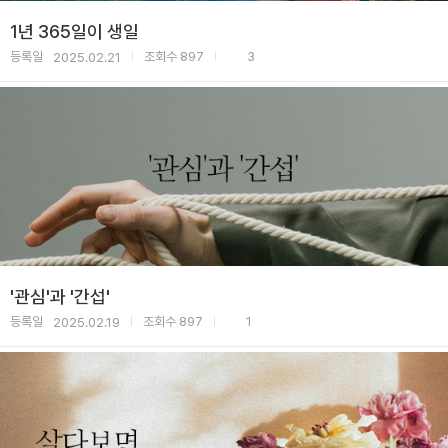
1년 365일이 생일
등록일
조회수
897
3
2025.02.21
|
|
'관심'과 '간섭'
등록일
조회수
897
1
2025.02.19
|
|