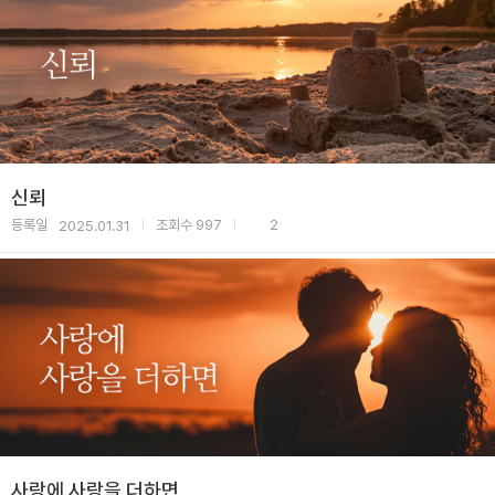
신뢰
등록일
조회수
997
2
2025.01.31
|
|
사랑에 사랑을 더하면