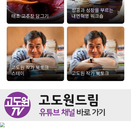
성공과 성장을 부르는
태초 고추장 담그기
내면혁명 워크숍
고도원 작가 북토크
스테이
고도원 작가 북토크