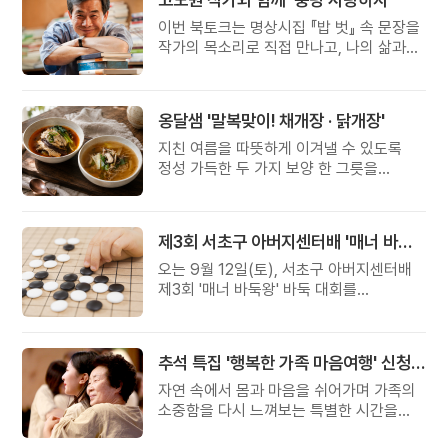
이번 북토크는 명상시집 『밥 벗』 속 문장을
작가의 목소리로 직접 만나고, 나의 삶과
관계를 잠시 돌아보는 시간입니다.
옹달샘 '말복맞이! 채개장 · 닭개장'
지친 여름을 따뜻하게 이겨낼 수 있도록
정성 가득한 두 가지 보양 한 그릇을
준비했습니다.
제3회 서초구 아버지센터배 '매너 바둑왕' 대회
오는 9월 12일(토), 서초구 아버지센터배
제3회 '매너 바둑왕' 바둑 대회를
개최합니다.
추석 특집 '행복한 가족 마음여행' 신청 안내
자연 속에서 몸과 마음을 쉬어가며 가족의
소중함을 다시 느껴보는 특별한 시간을
준비해 보세요.