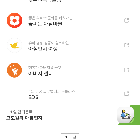
깊은산속옹달샘
좋은 의식주 문화를 키워가는
꽃피는 아침마을
휴식·명상·감동이 함께하는
아침편지 여행
행복한 아버지를 꿈꾸는
아버지 센터
꿈너머꿈 글로벌리더 스콜라스
BDS
모바일 앱 다운로드
고도원의 아침편지
PC 버전