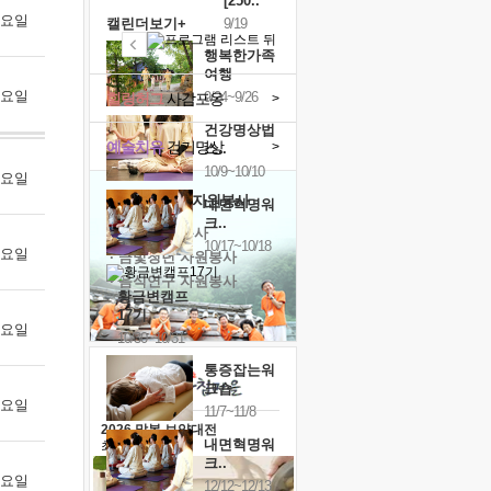
[250..
 금요일
캘린더보기+
9/19
행복한가족
여행
 토요일
9/24~9/26
힐링허그
사감포옹
>
건강명상법
예술치유
걷기명상
>
스..
10/9~10/10
 월요일
'옹달샘의 꽃'
자원봉사
내면혁명워
크..
· 청년 자원봉사
10/17~10/18
 화요일
· 금빛청년 자원봉사
· 음식연구 자원봉사
황금변캠프
17기
 수요일
10/30~10/31
통증잡는워
크숍
 목요일
11/7~11/8
2026 말복 보양대전
내면혁명워
최대
74%할인
크..
 금요일
12/12~12/13