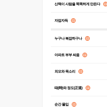
산책이 사람을 똑똑하게 만든다
자업자득
누구나 복잡하구나
아파트 부부 싸움
외모와 목소리
때(時)와 정도(正道)
순간 몰입