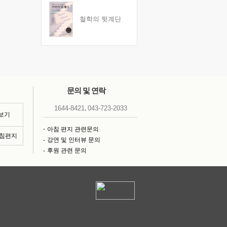
철학의 뒷계단
문의 및 연락
,
1644-8421
043-723-2033
 보기
아침 편지 관련문의
아침편지
강연 및 인터뷰 문의
후원 관련 문의