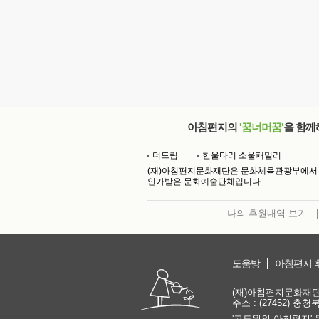
아침편지의
'꿈너머꿈'
을 함께
더드림
한울타리 소울패밀리
(재)아침편지문화재단은 문화체육관광부에서
인가받은 문화예술단체입니다.
나의 후원내역 보기
|
도움방
아침편지 
(재)아침편지문화재단 | 
주소 : (27452) 충
'고도원의 아침편지' 