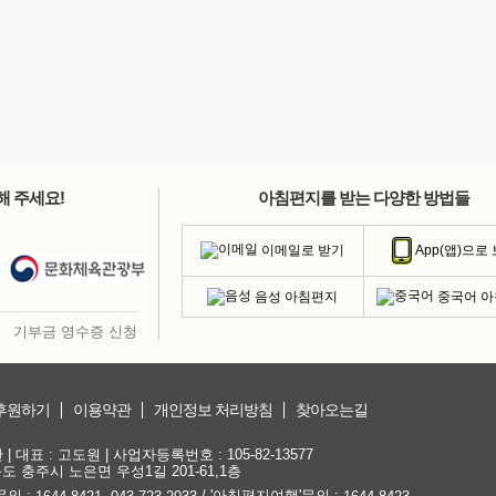
해 주세요!
아침편지를 받는 다양한 방법들
이메일로 받기
App(앱)으로
음성 아침편지
중국어 
기부금 영수증 신청
후원하기
이용약관
개인정보 처리방침
찾아오는길
대표 : 고도원 | 사업자등록번호 : 105-82-13577
청북도 충주시 노은면 우성1길 201-61,1층
문의 :
,
/ '아침편지여행'문의 :