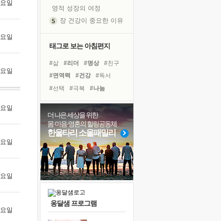
 목요일
영적 성장의 여정
장 건강이 중요한 이유
신의 음성을 듣는다
 금요일
흙이 된 몸으로 출근하는 여자
태그로 보는 아침편지
극과 극의 양 끝단
#삶
#리더
#명상
#친구
내가 '나다움'을 찾는 길
 토요일
#면역력
#건강
#독서
피해 갈 수 없는 사건들
#선택
#극복
#나눔
처음 손을 잡았던 날
#사람
#다짐
#독서캠프
꿈이 실제가 되는 것
 월요일
#비전캠프
#링컨학교
더 나은 세상을 위한
'말 타는 법'을 먼저
몸·마음·영혼의 힐링공동체
#계획
#도움
#바이러스
졸업식 사진을 보며
한울타리 소울패밀리
#위기
#유튜브
#힐링
 화요일
아픈 아버지를 위한 공간 설계
#경험
#희망
#아이들
극심한 변비, 어깨결림, 수면 장애
보고 싶은 어머니
 수요일
유년 시절의 부산 영도 바다
못된 꼰대들
옹달샘 프로그램
거울 속의 나
 목요일