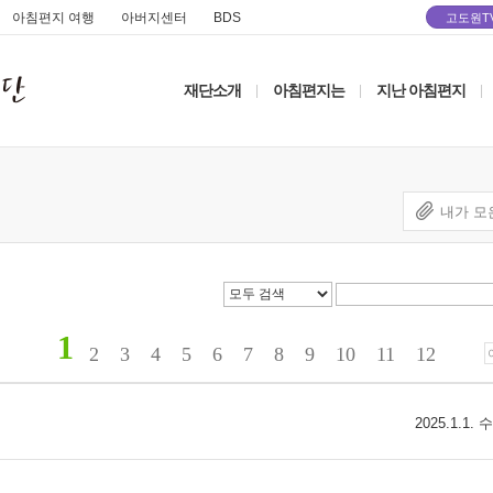
아침편지 여행
아버지센터
BDS
고도원T
재단소개
아침편지는
지난 아침편지
|
|
|
내가 모
1
2
3
4
5
6
7
8
9
10
11
12
2025.1.1.