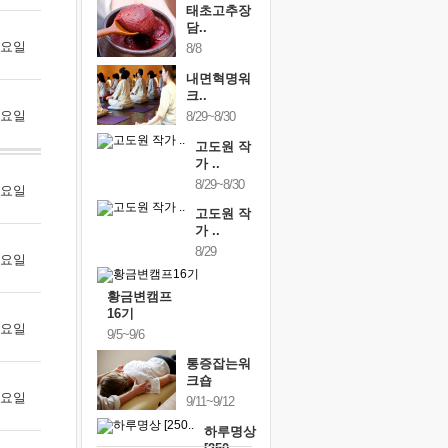
태초고추장
담..
 금요일
8/8
내면혁명워
크..
 토요일
8/29~8/30
고도원 작
가 ..
8/29~8/30
 월요일
고도원 작
가 ..
8/29
 화요일
황금변캠프
16기
 수요일
9/5~9/6
통증잡는워
크숍
 목요일
9/11~9/12
하루명상