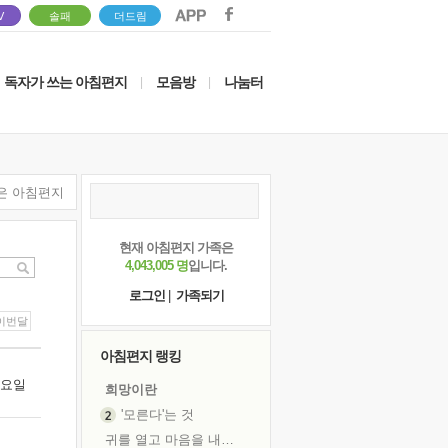
V
솔패
더드림
독자가 쓰는 아침편지
모음방
나눔터
|
|
은 아침편지
현재 아침편지 가족은
4,043,005 명
입니다.
로그인
|
가족되기
이번달
아침편지 랭킹
 수요일
희망이란
'모른다'는 것
귀를 열고 마음을 내어주고