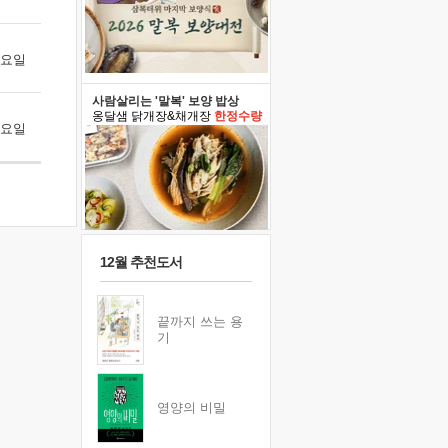
 토요일
사람살리는 '말복' 보양 밥상
옹달샘 닭개장&채개장
한정수량
 금요일
12월 추천도서
끝까지 쓰는 용
기
영양의 비밀