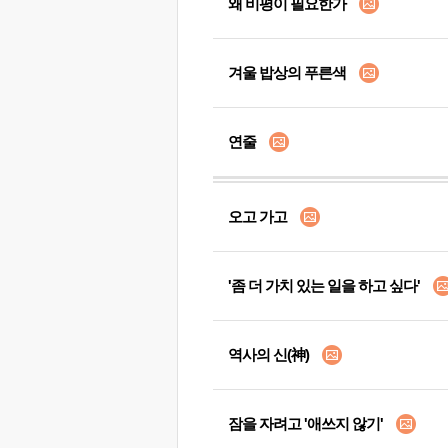
왜 비평이 필요한가
겨울 밥상의 푸른색
연줄
오고 가고
'좀 더 가치 있는 일을 하고 싶다'
역사의 신(神)
잠을 자려고 '애쓰지 않기'