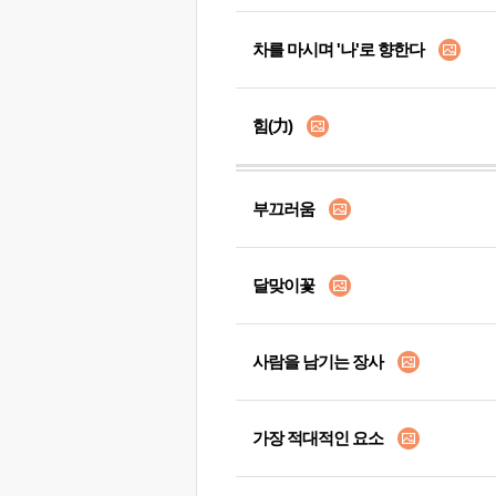
차를 마시며 '나'로 향한다
힘(力)
부끄러움
달맞이꽃
사람을 남기는 장사
가장 적대적인 요소