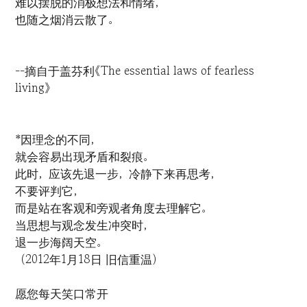
难以摆脱的消极想法和情绪，
也随之烟消云散了。
--摘自于盖芬利《The essential laws of fearless
living》
*因理念的不同，
就会容易出现矛盾和裂痕。
此时，应该先退一步，冷静下来再思考，
不要评判它，
而是站在客观和旁观者角度去理解它。
当思想与观念发生冲突时，
退一步海阔天空。
（2012年1月18日 旧信重温）
愿您每天笑口常开