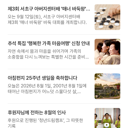
제3회 서초구 아버지센터배 '매너 바둑왕' 대회
오는 9월 12일(토), 서초구 아버지센터배
제3회 '매너 바둑왕' 바둑 대회를 개최합니다.
추석 특집 '행복한 가족 마음여행' 신청 안내
자연 속에서 몸과 마음을 쉬어가며 가족의
소중함을 다시 느껴보는 특별한 시간을 준비해
보세요.
아침편지 25주년 생일을 축하합니다
오늘은 2026년 8월 1일, 2001년 8월 1일에
태어난 아침편지가 어느덧 스물다섯 살,
늠름한 청년이 되었습니다.
후원자님께 전하는 8월의 인사
후원으로 진행된 ‘청년드림캠프’, 그 따뜻한
기록