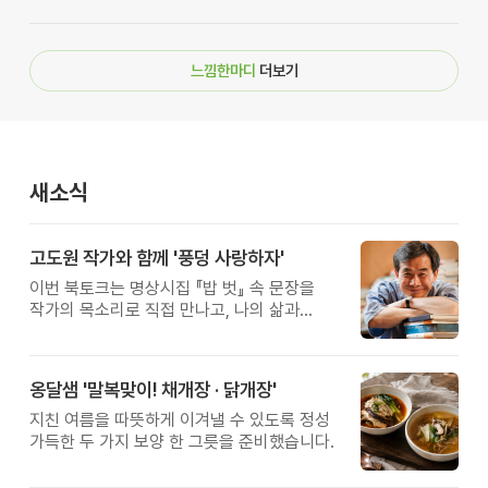
느낌한마디
더보기
새소식
고도원 작가와 함께 '풍덩 사랑하자'
이번 북토크는 명상시집 『밥 벗』 속 문장을
작가의 목소리로 직접 만나고, 나의 삶과
관계를 잠시 돌아보는 시간입니다.
옹달샘 '말복맞이! 채개장 · 닭개장'
지친 여름을 따뜻하게 이겨낼 수 있도록 정성
가득한 두 가지 보양 한 그릇을 준비했습니다.