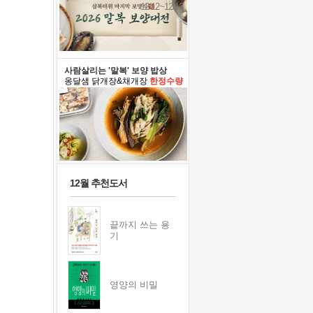
12/12~12/13
사람살리는 '말복' 보양 밥상
옹달샘 닭개장&채개장
한정수량
12월 추천도서
끝까지 쓰는 용
기
영양의 비밀