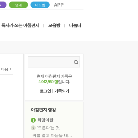
V
솔패
더드림
독자가 쓰는 아침편지
모음방
나눔터
|
|
다음
현재 아침편지 가족은
4,042,960 명
입니다.
로그인
|
가족되기
아침편지 랭킹
희망이란
'모른다'는 것
귀를 열고 마음을 내어주고