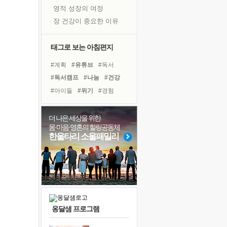
영적 성장의 여정
장 건강이 중요한 이유
신의 음성을 듣는다
흙이 된 몸으로 출근하는 여자
태그로 보는 아침편지
극과 극의 양 끝단
#계획
#유튜브
#독서
내가 '나다움'을 찾는 길
#독서캠프
#나눔
#건강
피해 갈 수 없는 사건들
#아이들
#위기
#경험
처음 손을 잡았던 날
#희망
#다짐
#바이러스
꿈이 실제가 되는 것
#면역력
#링컨학교
더 나은 세상을 위한
'말 타는 법'을 먼저
몸·마음·영혼의 힐링공동체
#사람
#도움
#삶
#친구
아픈 아버지를 위한 공간 설계
한울타리 소울패밀리
#선택
#비전캠프
#리더
졸업식 사진을 보며
#명상
#극복
#힐링
극심한 변비, 어깨결림, 수면 장애
보고 싶은 어머니
마음이 멈춰 버린 곳
유년 시절의 부산 영도 바다
옹달샘 프로그램
못된 꼰대들