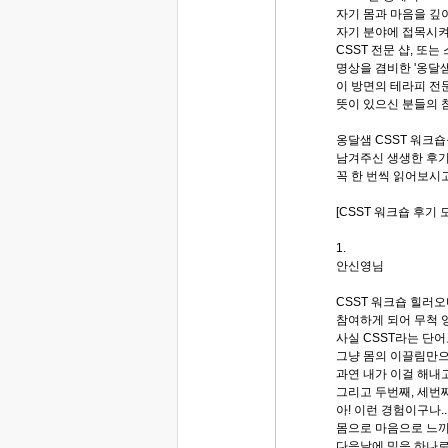
자기 몸과 마음을 깊
자기 분야에 접목시켜
CSST 전문 샵, 또
명상을 겸비한 '옹달샘
이 방면의 테라피 전
뜻이 있으신 분들의 
옹달샘 CSST 워크
남겨주신 생생한 후기
꼭 한 번씩 읽어보시
[CSST 워크숍 후기 
1.
안신영님
CSST 워크숍 힐러
참여하게 되어 무척 
사실 CSST라는 단
그냥 몸의 이끌림만으
과연 내가 이걸 해내
그리고 두번째, 세번
아! 이런 경험이구나..
몸으로 마음으로 느
다음날에 믿음 하나로