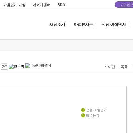
아침편지 여행
아버지센터
BDS
고도원T
재단소개
아침편지는
지난 아침편지
|
|
|
목록
이전