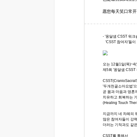
愿您每天笑口常开
- '옹달샘 CSST 워크
'CSST 참여자'들
오는 12월1일(목)~4(
제5회 '옹달샘 CSS
CSST(CranioSacral
'두개천골소마요법'으로 '
곧 몸과 마음과 영혼
치유하고 회복하는 가
(Healing Touch Th
지금까지 네 차례의
많은 참여자들이 강력
더러는 기적과도 같은
CSST를 통해서