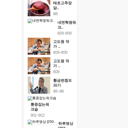
태초고추장
담..
8/8
내면혁명워
크..
8/29~8/30
고도원 작
가 ..
8/29~8/30
고도원 작
가 ..
8/29
황금변캠프
16기
9/5~9/6
통증잡는워
크숍
9/11~9/12
하루명상