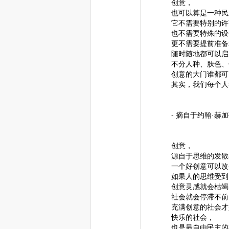
创意，
也可以算是一种民
它不需要特别的许
也不需要特殊的设
更不需要提前准备
随时随地都可以启
不分人种、肤色、
创意的大门谁都可
其实，我们每个人
- 摘自于约翰·赫加蒂的《He
创意，
源自于思维的发散
一个好创意可以改
如果人的思维受到
创意灵感就会枯竭
社会就会停滞不前
充满创意的社会才
快乐的社会，
也是最自由民主的