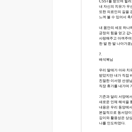
CSST를 받으며 힐러
내 자신의 치유가 우
또한 의료인의 길을 
느껴 볼 수 있어서 
내 몸안의 세포 하나
긍정의 힘을 얻고 갑니
사랑해주고 아껴주며,
한 발 한 발 나아가
7.
배석복님
우리 딸애가 아파 치
받았지만 내가 직접 
친절한 이서영 선생님
직장 휴가를 내가며 
기존과 달리 서양에
새로운 인체 해석을
내용은 우리 동양에서
본질적으로 동서양이 
깊이와 활용성은 상상
나를 인도하였다.