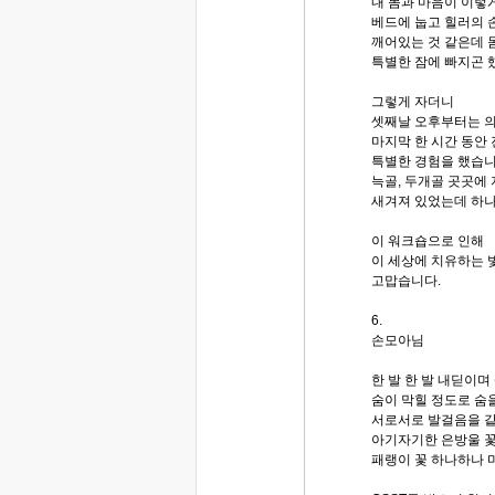
내 몸과 마음이 이렇
베드에 눕고 힐러의 
깨어있는 것 같은데
특별한 잠에 빠지곤 
그렇게 자더니
셋째날 오후부터는 
마지막 한 시간 동안
특별한 경험을 했습니다
늑골, 두개골 곳곳에
새겨져 있었는데 하나
이 워크숍으로 인해
이 세상에 치유하는 
고맙습니다.
6.
손모아님
한 발 한 발 내딛이
숨이 막힐 정도로 숨
서로서로 발걸음을 같
아기자기한 은방울 꽃
패랭이 꽃 하나하나 