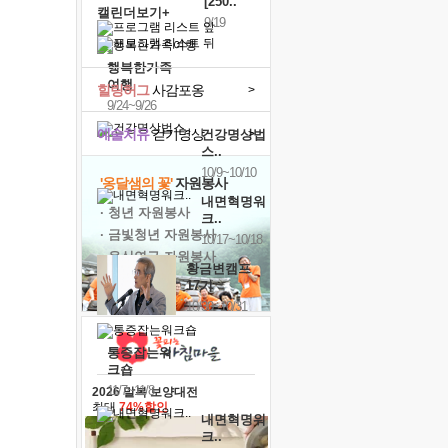
[250..
캘린더보기+
9/19
행복한가족
여행
힐링허그
사감포옹
>
9/24~9/26
예술치유
걷기명상
>
건강명상법
스..
10/9~10/10
'옹달샘의 꽃'
자원봉사
내면혁명워
· 청년 자원봉사
크..
· 금빛청년 자원봉사
10/17~10/18
· 음식연구 자원봉사
황금변캠프
17기
10/30~10/31
통증잡는워
크숍
11/7~11/8
2026 말복 보양대전
최대
74%할인
내면혁명워
크..