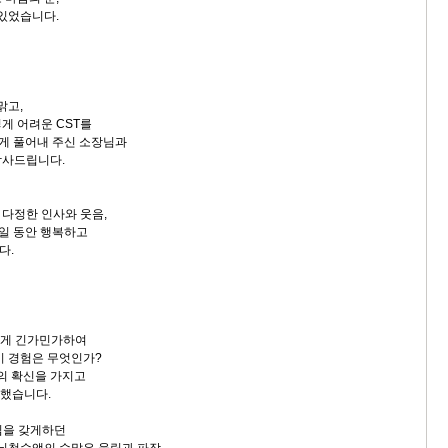
 있었습니다.
맑고,
게 어려운 CST를
쉽게 풀어내 주신 소장님과
감사드립니다.
다정한 인사와 웃음,
4일 동안 행복하고
다.
든게 긴가민가하여
이 경험은 무엇인가?
만의 확신을 가지고
 했습니다.
의심을 갖게하던
 뇌척수액의 수많은 울림과 파장,