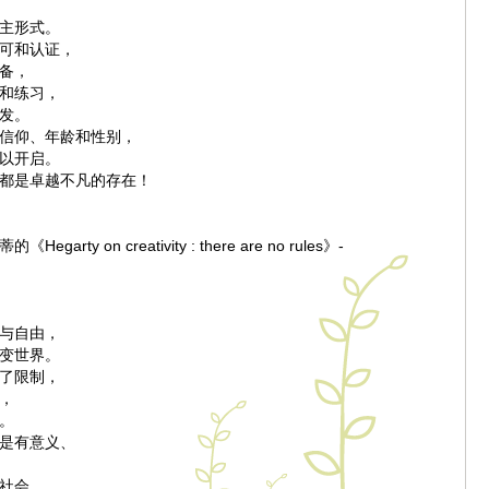
主形式。
可和认证，
备，
和练习，
发。
信仰、年龄和性别，
以开启。
都是卓越不凡的存在！
garty on creativity : there are no rules》-
与自由，
变世界。
了限制，
，
。
是有意义、
社会。