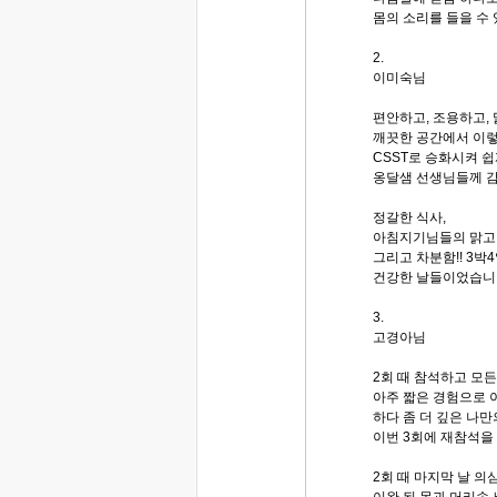
몸의 소리를 들을 수
2.
이미숙님
편안하고, 조용하고, 
깨끗한 공간에서 이렇
CSST로 승화시켜 
옹달샘 선생님들께 
정갈한 식사,
아침지기님들의 맑고 
그리고 차분함!! 3박
건강한 날들이었습니
3.
고경아님
2회 때 참석하고 모
아주 짧은 경험으로 
하다 좀 더 깊은 나
이번 3회에 재참석을
2회 때 마지막 날 
이완 된 몸과 머리속