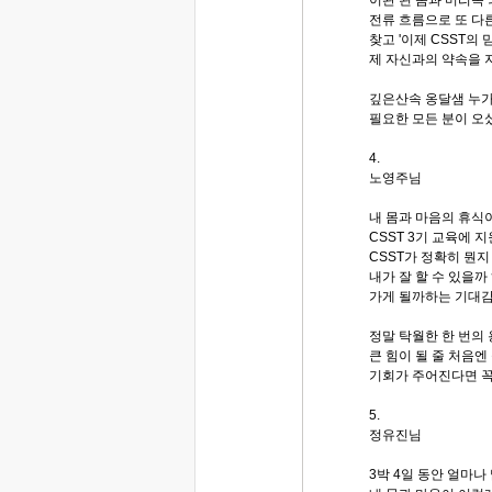
전류 흐름으로 또 다
찾고 '이제 CSST의
제 자신과의 약속을 
깊은산속 옹달샘 누
필요한 모든 분이 오
4.
노영주님
내 몸과 마음의 휴식
CSST 3기 교육에 
CSST가 정확히 뭔
내가 잘 할 수 있을까
가게 될까하는 기대감
정말 탁월한 한 번의
큰 힘이 될 줄 처음엔
기회가 주어진다면 꼭
5.
정유진님
3박 4일 동안 얼마나