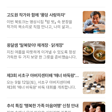
고도원 작가와 함께 '풍덩 사랑하자'
이번 북토크는 명상시집 『밥 벗』 속 문장을
작가의 목소리로 직접 만나고, 나의 삶과
관계를 잠시 돌아보는 시간입니다.
옹달샘 '말복맞이! 채개장 · 닭개장'
지친 여름을 따뜻하게 이겨낼 수 있도록 정성
가득한 두 가지 보양 한 그릇을 준비했습니다.
제3회 서초구 아버지센터배 '매너 바둑왕' 대회
오는 9월 12일(토), 서초구 아버지센터배
제3회 '매너 바둑왕' 바둑 대회를 개최합니다.
추석 특집 '행복한 가족 마음여행' 신청 안내