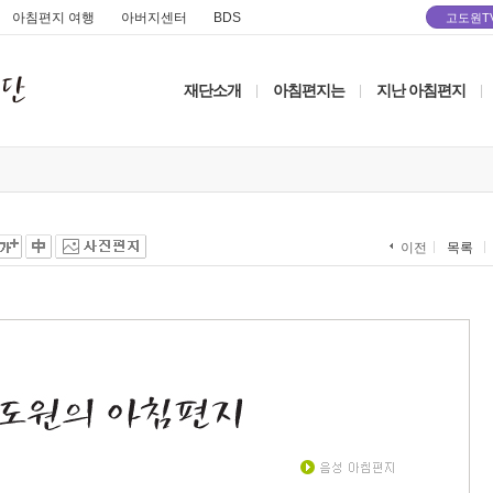
아침편지 여행
아버지센터
BDS
고도원T
재단소개
아침편지는
지난 아침편지
|
|
|
목록
이전