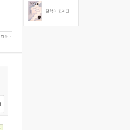
철학의 뒷계단
다음
)