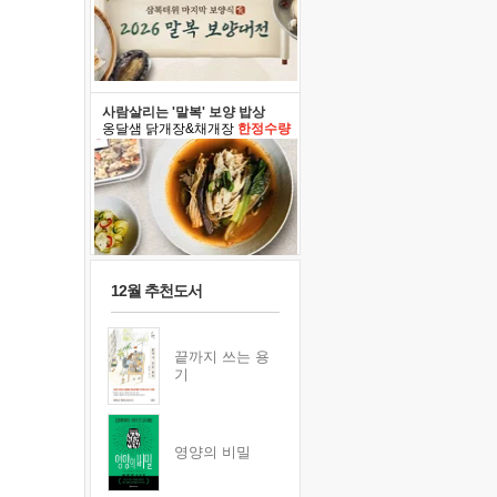
사람살리는 '말복' 보양 밥상
옹달샘 닭개장&채개장
한정수량
12월 추천도서
끝까지 쓰는 용
기
영양의 비밀