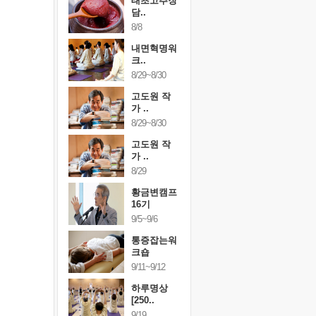
행복한가족
태초고추장
행복한가
여행
담..
여행
24~9/26
8/8
9/24~9/26
건강명상법
내면혁명워
건강명상
..
크..
스..
/9~10/10
8/29~8/30
10/9~10/10
내면혁명워
고도원 작
내면혁명
..
가 ..
크..
/17~10/18
8/29~8/30
10/17~10/18
황금변캠프
고도원 작
황금변캠
7기
가 ..
17기
/30~10/31
8/29
10/30~10/31
통증잡는워
황금변캠프
통증잡는
크숍
16기
크숍
/7~11/8
9/5~9/6
11/7~11/8
내면혁명워
통증잡는워
내면혁명
..
크숍
크..
/12~12/13
9/11~9/12
12/12~12/13
하루명상
[250..
9/19