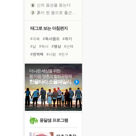
흙이 된 몸으로 출근하는 여자
극과 극의 양 끝단
내가 '나다움'을 찾는 길
피해 갈 수 없는 사건들
태그로 보는 아침편지
처음 손을 잡았던 날
#극복
#독서캠프
#위기
꿈이 실제가 되는 것
#삶
#독서
#명상
#선택
'말 타는 법'을 먼저
#면역력
#사람
#친구
졸업식 사진을 보며
#아이들
#나눔
#다짐
아픈 아버지를 위한 공간 설계
#힐링
#도움
#링컨학교
더 나은 세상을 위한
극심한 변비, 어깨결림, 수면 장애
몸·마음·영혼의 힐링공동체
#건강
#경험
#유튜브
보고 싶은 어머니
한울타리 소울패밀리
#비전캠프
#희망
유년 시절의 부산 영도 바다
#바이러스
#리더
#계획
못된 꼰대들
거울 속의 나
희망이란
'모른다'는 것
옹달샘 프로그램
귀를 열고 마음을 내어주고