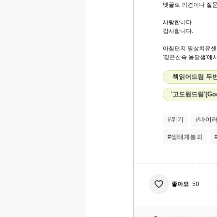
댓글로 의견이나 질문
사랑합니다.
감사합니다.
아침편지 명상치유센
'깊은산속 옹달샘'에서.
책읽어드림 두번
'고도원드림'(Go
#위기
#바이
#생태계붕괴
좋아요
50