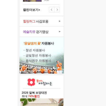
캘린더보기+
힐링허그
사감포옹
>
예술치유
걷기명상
>
'옹달샘의 꽃'
자원봉사
· 청년 자원봉사
· 금빛청년 자원봉사
· 음식연구 자원봉사
2026 말복 보양대전
최대
74%할인