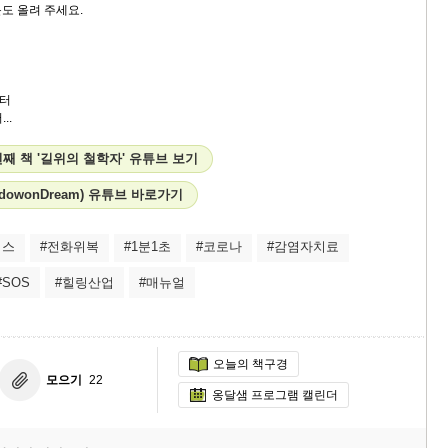
도 올려 주세요.
터
..
째 책 '길위의 철학자' 유튜브 보기
dowonDream) 유튜브 바로가기
러스
#전화위복
#1분1초
#코로나
#감염자치료
#SOS
#힐링산업
#매뉴얼
오늘의 책구경
모으기
22
옹달샘 프로그램 캘린더