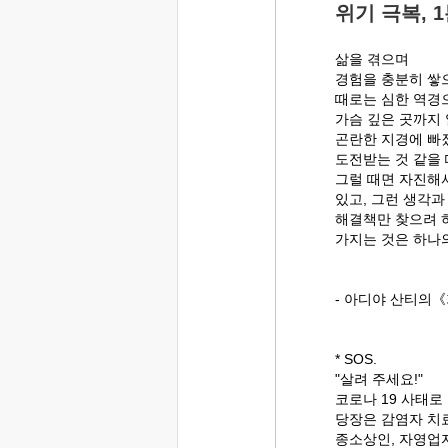
위기 극복, 
삶을 겪으며
경험을 충분히 쌓
때로는 심한 역경
가슴 깊은 곳까지 
곤란한 지경에 빠졌
도전받는 것 같을 
그럴 때면 자진해서
있고, 그런 생각과
해결책만 찾으려 
가지는 것은 하나
- 아디야 산티의《
* SOS.
"살려 주세요!"
코로나 19 사태
당장은 감염자 치
종소상인, 자영업자,