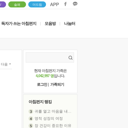
V
솔패
더드림
독자가 쓰는 아침편지
모음방
나눔터
|
|
다음
현재 아침편지 가족은
4,042,997 명
입니다.
로그인
|
가족되기
아침편지 랭킹
영적 성장의 여정
장 건강이 중요한 이유
신의 음성을 듣는다