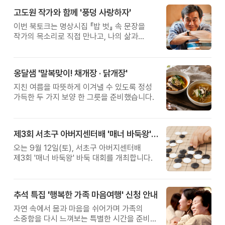
고도원 작가와 함께 '풍덩 사랑하자'
이번 북토크는 명상시집 『밥 벗』 속 문장을
작가의 목소리로 직접 만나고, 나의 삶과
관계를 잠시 돌아보는 시간입니다.
옹달샘 '말복맞이! 채개장 · 닭개장'
지친 여름을 따뜻하게 이겨낼 수 있도록 정성
가득한 두 가지 보양 한 그릇을 준비했습니다.
제3회 서초구 아버지센터배 '매너 바둑왕' 대회
오는 9월 12일(토), 서초구 아버지센터배
제3회 '매너 바둑왕' 바둑 대회를 개최합니다.
추석 특집 '행복한 가족 마음여행' 신청 안내
자연 속에서 몸과 마음을 쉬어가며 가족의
소중함을 다시 느껴보는 특별한 시간을 준비해