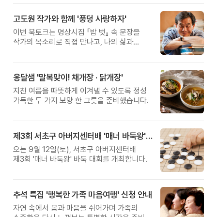
고도원 작가와 함께 '풍덩 사랑하자'
이번 북토크는 명상시집 『밥 벗』 속 문장을
작가의 목소리로 직접 만나고, 나의 삶과
관계를 잠시 돌아보는 시간입니다.
옹달샘 '말복맞이! 채개장 · 닭개장'
지친 여름을 따뜻하게 이겨낼 수 있도록 정성
가득한 두 가지 보양 한 그릇을 준비했습니다.
제3회 서초구 아버지센터배 '매너 바둑왕' 대회
오는 9월 12일(토), 서초구 아버지센터배
제3회 '매너 바둑왕' 바둑 대회를 개최합니다.
추석 특집 '행복한 가족 마음여행' 신청 안내
자연 속에서 몸과 마음을 쉬어가며 가족의