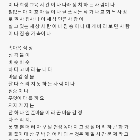
이 나 학생 교육 시 간 이 나 나라 정 치 하 는 사 람이 나
철없는 아 이 꼬 마 들 이 나 글 쓰 시는 작 가 나 교 회 목 사 장
로 권 사 집사 나 이 세 상 인류 사 람 이
살 고 있는 세 상 사 람 이 나 짐 승 이 나 대 게 바 라 보 면 사 람
이 나 짐 승 가 축이 나
속마음 심 정
성 격 들 이
비 슷 비 슷
하 다 고 바 라 봅 니 다
마음 감 정 을
잘 다 스 리 지 못 하 는 사 람 이 나
짐승 이 나
무엇이 다 를 까 요
저자 기 자 는
단 하 나 일 푼마음 이 라 곤 마음 감 정
다 스 리 지,
못 할 뿐 더 러 자 꾸 말 언성 높아 지 고 성 질 머 리 하 곤 화 가
화 풀이 대 상 구 박 덩 어 리 되 는 것은 매 일 시 간 문 제 라 고