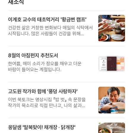
새소식
이계호 교수의 태초먹거리 '황금변 캠프'
건강한 삶은 거창한 변화보다 매일의 식탁에서
시작됩니다. 많은 사람들이 건강을 위해
새로운 방법을 찾지만, 건강한 생활은 작은
습관에서 시작됩니다. 유퀴즈에서 많은 관심을
받은 이계호 교수와 함께하는 태초먹거리
8월의 아침편지 추천도서
황금변 캠프
한여름, 매미 소리가 정오를 채우고 더운
바람이 들어오는 계절입니다.
고도원 작가와 함께 '풍덩 사랑하자'
이번 북토크는 명상시집 『밥 벗』 속 문장을
작가의 목소리로 직접 만나고, 나의 삶과
관계를 잠시 돌아보는 시간입니다.
옹달샘 '말복맞이! 채개장 · 닭개장'