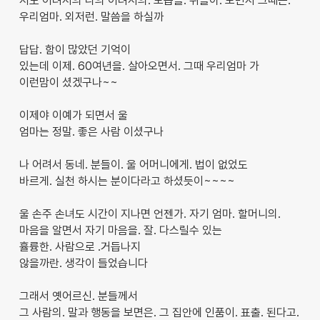
저도 어려서의 나의 어려서의. 모습을. 뒤돌아. 보면서 그때는.
우리엄마. 외저런. 말씀을 하실까
답답. 함이 많았던 기억이
있는데 이제. 60여년을. 살아오면서. 그때 우리엄마 가
이런맘이 셨겠구나~~
이제야 이예가 되면서 울
엄마는 정말. 좋은 사람 이셨구나
나 어려서 동네. 분들이. 울 어머니에게. 법이 없었도
바르게. 실천 하시는 분이다라고 하셨듯이~~~~
울 손주 손녀도 시간이 지나면 언젠가. 자기 엄마. 할머니의.
마음을 알면서 자기 마음을. 잘. 다스릴수 있는
휼륭한. 사람으로 .거듭나지
않을까란. 생각이 들었습니다
그래서 옛어르신. 분들께서
그 사람의. 말과 행동을 보면은. 그 집안에 인품이. 표출. 된다고.