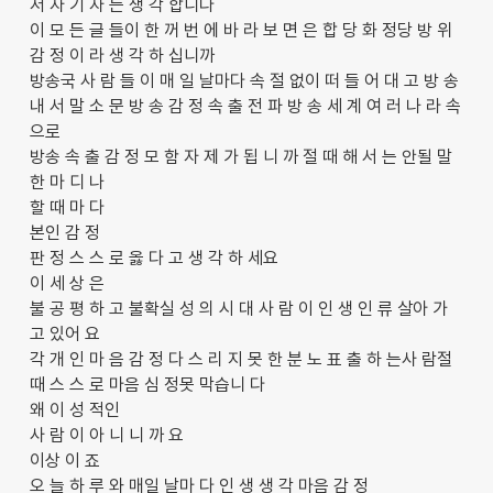
저 자 기 자 는 생 각 합니다
이 모 든 글 들이 한 꺼 번 에 바 라 보 면 은 합 당 화 정당 방 위
감 정 이 라 생 각 하 십니까
방송국 사 람 들 이 매 일 날마다 속 절 없이 떠 들 어 대 고 방 송
내 서 말 소 문 방 송 감 정 속 출 전 파 방 송 세 계 여 러 나 라 속
으로
방송 속 출 감 정 모 함 자 제 가 됩 니 까 절 때 해 서 는 안될 말
한 마 디 나
할 때 마 다
본인 감 정
판 정 스 스 로 옳 다 고 생 각 하 세요
이 세 상 은
불 공 평 하 고 불확실 성 의 시 대 사 람 이 인 생 인 류 살아 가
고 있어 요
각 개 인 마 음 감 정 다 스 리 지 못 한 분 노 표 출 하 는사 람절
때 스 스 로 마음 심 정못 막습니 다
왜 이 성 적인
사 람 이 아 니 니 까 요
이상 이 죠
오 늘 하 루 와 매일 날마 다 인 생 생 각 마음 감 정