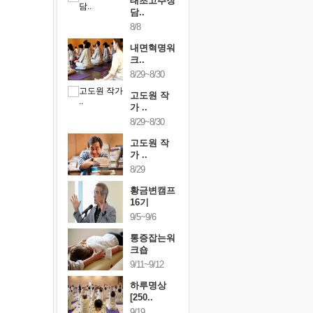
행복한가족
태초고추장
행복한가
여행
담..
여행
24~9/26
8/8
9/24~9/26
건강명상법
내면혁명워
건강명상
..
크..
스..
/9~10/10
8/29~8/30
10/9~10/10
내면혁명워
고도원 작
내면혁명
..
가 ..
크..
/17~10/18
8/29~8/30
10/17~10/18
황금변캠프
고도원 작
황금변캠
7기
가 ..
17기
/30~10/31
8/29
10/30~10/31
통증잡는워
황금변캠프
통증잡는
크숍
16기
크숍
/7~11/8
9/5~9/6
11/7~11/8
내면혁명워
통증잡는워
내면혁명
..
크숍
크..
/12~12/13
9/11~9/12
12/12~12/13
하루명상
[250..
9/19