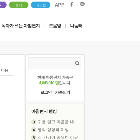
V
솔패
더드림
독자가 쓰는 아침편지
모음방
나눔터
|
|
다음
현재 아침편지 가족은
4,043,010 명
입니다.
로그인
|
가족되기
아침편지 랭킹
영적 성장의 여정
장 건강이 중요한 이유
신의 음성을 듣는다