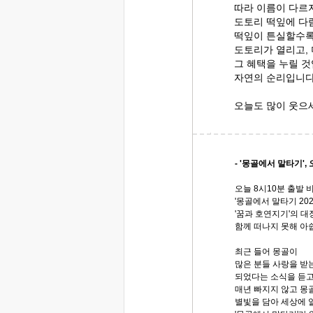
따라 이름이 다르
도토리 떡잎에 다
떡잎이 튼실할수록
도토리가 열리고,
그 혜택을 누릴 것
자연의 순리입니다
오늘도 많이 웃으
- '몽골에서 말타기',
오늘 8시10분 출발 
'몽골에서 말타기 20
'꿈과 호연지기'의 대
함께 떠나지 못해 아
최근 들어 몽골이
많은 분들 사랑을 받
되었다는 소식을 듣고
매년 빠지지 않고 몽
별빛을 담아 세상에 