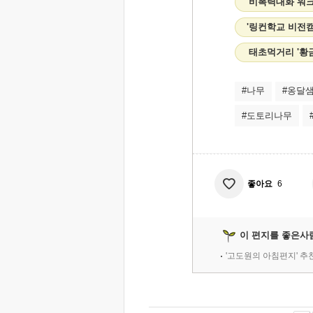
'비폭력대화 워
'링컨학교 비전캠프
태초먹거리 '황금
#나무
#옹달
#도토리나무
좋아요
6
이 편지를 좋은사
'고도원의 아침편지' 