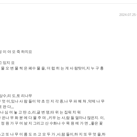
2024.07.25 
정 이 야 오 죽 하지요
고 있지 요
 물 오 변 물 썩 은 폐수 물 을, 더 럽 히 는 게 사 람탓이,지 누 구 흉
 상수,리 도,토 리나무
무 엇 이,있나 사 람 들이 약 초 인 지 각 종,나 무 파 혜 쳐 ,약제 나 무
판 다,,,
 나 심 어 놓 고 딴 소,리,글 변 명,따 위 는 집워 치 워
좋 은나 무 화 분 에 다 물 주 며 ,,키우 는 사,람 들 얼마나 많은지. 이,
무 정 원 가 꾸 어 놨 지 그리고 산 수화나 수 목 원 에 가 면 ,,좋은 꽃
 또 나 무 이 름 도 쓰 고 모 두 가 ,사,람 들이,하 지 또 무 엇 을,하