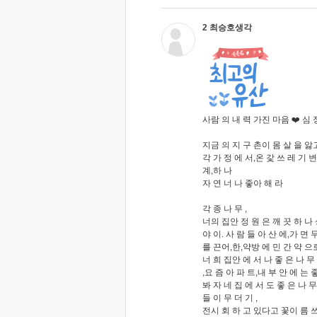
2 최승호생각
사람 의 내 력 가진 마음 ❤️ 심 
지금 의 지 구 촌이 몸 살 을 앓
각 가 정 에 서,온 갗 쓰 레 기 변
계,하 나
자 연 너 나 좋아 해 라
각 종 나 무 ,
너의 집안 정 원 은 깨 끗 하 나
야 이. 사 람 들 아 산 에,가 면 
를 끈어,한,약방 에 민 간 약 으로 
너 희 집안 에 서 나 좋 은 나 무
,요 즘 아 파 트,내 부 안 에 는 
봐 자 네 집 에 서 도 좋 은 나 
들 이 무 더 기 ,
전시 회 하 고 있다고 꽃이 름 쓰고