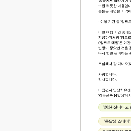
'몽골에서 말타기'가
또한 뿌듯한 마음입니
분들은 내년을 기약해
- 여행 기간 중 '앙코르
이번 여행 기간 중에
지금까지처럼 '앙코르
('앙코르 메일'은 
반향이 좋았던 것을 
다시 한번 음미하는 
조심해서 잘 다녀오
사랑합니다.
감사합니다.
아침편지 명상치유센
'깊은산속 옹달샘'에서.
'2024 산티아
'옹달샘 스테이