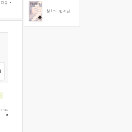
다음
철학의 뒷계단
)
00:46