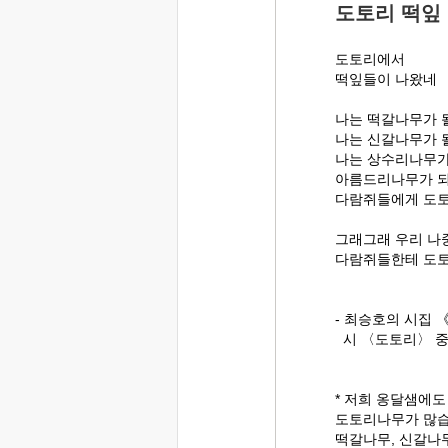
도토리 떡잎
도토리에서
떡잎들이 나왔네
나는 떡갈나무가 
나는 신갈나무가 
나는 상수리나무가
아름드리나무가 
다람쥐들에게 도토
그래그래 우리 나
다람쥐들한테 도토
- 최승호의 시집 
시 〈도토리〉 중
* 저희 옹달샘에도
도토리나무가 많습
떡갈나무, 신갈나