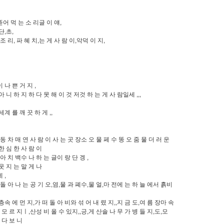
뜯어 먹 는 소 리글 이 얘,
단,초,
조 리, 파 혜 치,는 게 사 람 이,악덕 이 지,
 나 쁜 거 지 ,
 니 하 지 하 다 못 해 이 것 저것 하 는 게 사 람일세 ,,,
계 를 깨 끗 하 게 ,,
동 차 매 연 사 람 이 사 는 곳 장소 오 물 페 수 똥 오 줌 물 더 러 운
한 심 한 사 람 이
아 치 백수 나 하 는 글이 랑 단 겡 ,
웃 지 는 말 게 나
 ,
 돌 아 나 는 공 기 오,염,물 과 폐수,물 얼,마 전에 는 하 늘 에서 흙비
층속 에 먼 지,가 떠 돌 아 비와 섞 어 내 렸 지,,지 금 도,여 름 장마 속
지 모 르 지ㅣ,산성 비 올 수 있지,,긍,게 산솔 나 무 가 병 들 지,도,모
 다 보 니