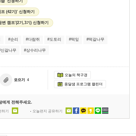
크숍' 신청하기
 (42기)' 신청하기
변 캠프'(2기,3기) 신청하기
샘
#순리
#다람쥐
#도토리
#떡잎
#떡갈나무
#신갈나무
#상수리나무
오늘의 책구경
모으기
4
옹달샘 프로그램 캘린더
람에게 전해주세요.
추천하기
오늘편지 공유하기