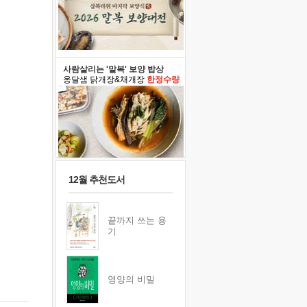
사람살리는 '말복' 보양 밥상
옹달샘 닭개장&채개장
한정수량
12월 추천도서
끝까지 쓰는 용
기
영양의 비밀