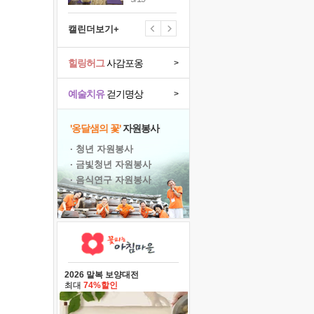
캘린더보기+
힐링허그
사감포옹
>
예술치유
걷기명상
>
'옹달샘의 꽃'
자원봉사
· 청년 자원봉사
· 금빛청년 자원봉사
· 음식연구 자원봉사
2026 말복 보양대전
최대
74%할인