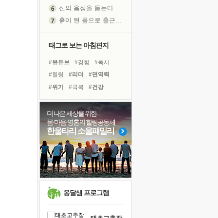
흙이 된 몸으로 출근하는 여자
극과 극의 양 끝단
내가 '나다움'을 찾는 길
피해 갈 수 없는 사건들
태그로 보는 아침편지
처음 손을 잡았던 날
#유튜브
#경험
#독서
꿈이 실제가 되는 것
#힐링
#리더
#면역력
'말 타는 법'을 먼저
#위기
#극복
#건강
졸업식 사진을 보며
#계획
#도움
#명상
극심한 변비, 어깨결림, 수면 장애
#비전캠프
#링컨학교
더 나은 세상을 위한
아픈 아버지를 위한 공간 설계
몸·마음·영혼의 힐링공동체
#아이들
#선택
#친구
보고 싶은 어머니
한울타리 소울패밀리
#삶
#독서캠프
#다짐
유년 시절의 부산 영도 바다
#나눔
#바이러스
#희망
못된 꼰대들
#사람
너무 황홀한 꽃들이여!
희망이란
'모른다'는 것
옹달샘 프로그램
귀를 열고 마음을 내어주고