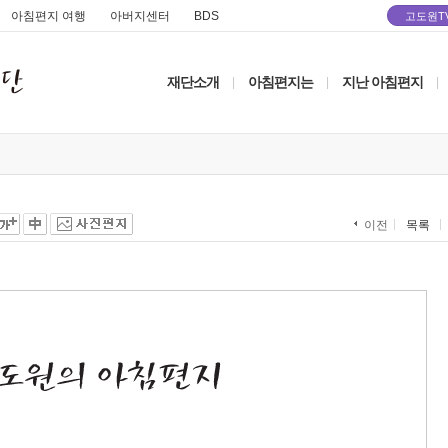
아침편지 여행
아버지센터
BDS
고도원T
재단소개
아침편지는
지난 아침편지
|
|
|
목록
이전