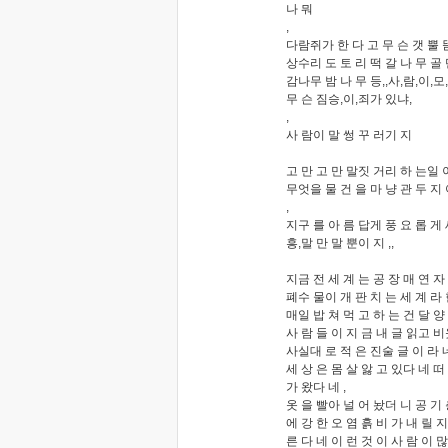
나 뭐
,
다람쥐가 한 다 고 무 슨 갯 뿔 
상수리 도 토 리 떡 갈 나 무 골 
감나무 밤 나 무 등,,사,람,이,모,
무 슨 짐승,이,죄가 있냐,
,
사 람이 말 썽 꾸 러기 지
고 만 고 만 말짓 거리 하 는일 이
무엇을 물 건 을 마 냥 관 두 지 아
,
지구 를 아 름 답게 풍 요 롭 게 세
흥,말 만 말 뿐이 지 ,,
지금 전 세 계 는 공 장 매 연 자 
폐수 물이 개 판 치 는 세 계 라 
매일 밥 쳐 먹 고 하 는 건 달 양 
사 람 들 이 지 금 내 글 읽고 비
사실대 로 적 은 진술 글 이 라 네
세 상 은 몸 살 앓 고 있다 네 떠
가 왔다 네 ,
옷 을 빨아 널 어 놨더 니 공 기 
에 강 한 오 염 흙 비 가 내 릴 
른 다 네 이 런 것 이 사 람 이 많