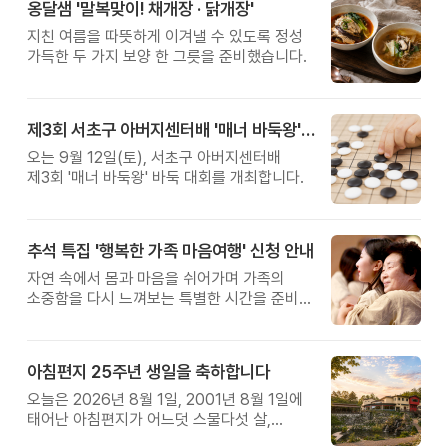
옹달샘 '말복맞이! 채개장 · 닭개장'
지친 여름을 따뜻하게 이겨낼 수 있도록 정성
가득한 두 가지 보양 한 그릇을 준비했습니다.
제3회 서초구 아버지센터배 '매너 바둑왕' 대회
오는 9월 12일(토), 서초구 아버지센터배
제3회 '매너 바둑왕' 바둑 대회를 개최합니다.
추석 특집 '행복한 가족 마음여행' 신청 안내
자연 속에서 몸과 마음을 쉬어가며 가족의
소중함을 다시 느껴보는 특별한 시간을 준비해
보세요.
아침편지 25주년 생일을 축하합니다
오늘은 2026년 8월 1일, 2001년 8월 1일에
태어난 아침편지가 어느덧 스물다섯 살,
늠름한 청년이 되었습니다.