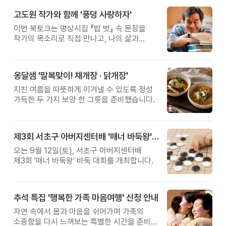
고도원 작가와 함께 '풍덩 사랑하자'
이번 북토크는 명상시집 『밥 벗』 속 문장을
작가의 목소리로 직접 만나고, 나의 삶과
관계를 잠시 돌아보는 시간입니다.
옹달샘 '말복맞이! 채개장 · 닭개장'
지친 여름을 따뜻하게 이겨낼 수 있도록 정성
가득한 두 가지 보양 한 그릇을 준비했습니다.
제3회 서초구 아버지센터배 '매너 바둑왕' 대회
오는 9월 12일(토), 서초구 아버지센터배
제3회 '매너 바둑왕' 바둑 대회를 개최합니다.
추석 특집 '행복한 가족 마음여행' 신청 안내
자연 속에서 몸과 마음을 쉬어가며 가족의
소중함을 다시 느껴보는 특별한 시간을 준비해