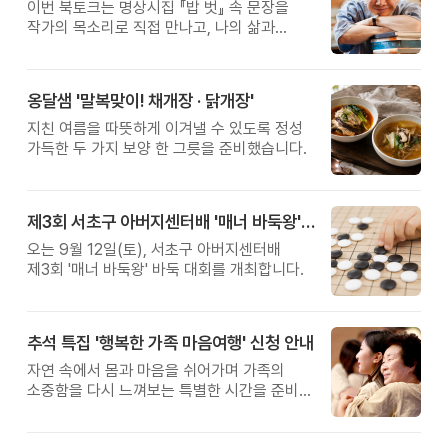
이번 북토크는 명상시집 『밥 벗』 속 문장을
작가의 목소리로 직접 만나고, 나의 삶과
관계를 잠시 돌아보는 시간입니다.
옹달샘 '말복맞이! 채개장 · 닭개장'
지친 여름을 따뜻하게 이겨낼 수 있도록 정성
가득한 두 가지 보양 한 그릇을 준비했습니다.
제3회 서초구 아버지센터배 '매너 바둑왕' 대회
오는 9월 12일(토), 서초구 아버지센터배
제3회 '매너 바둑왕' 바둑 대회를 개최합니다.
추석 특집 '행복한 가족 마음여행' 신청 안내
자연 속에서 몸과 마음을 쉬어가며 가족의
소중함을 다시 느껴보는 특별한 시간을 준비해
보세요.