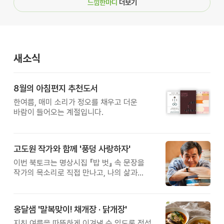
느낌한마디
더보기
새소식
8월의 아침편지 추천도서
한여름, 매미 소리가 정오를 채우고 더운
바람이 들어오는 계절입니다.
고도원 작가와 함께 '풍덩 사랑하자'
이번 북토크는 명상시집 『밥 벗』 속 문장을
작가의 목소리로 직접 만나고, 나의 삶과
관계를 잠시 돌아보는 시간입니다.
옹달샘 '말복맞이! 채개장 · 닭개장'
지친 여름을 따뜻하게 이겨낼 수 있도록 정성