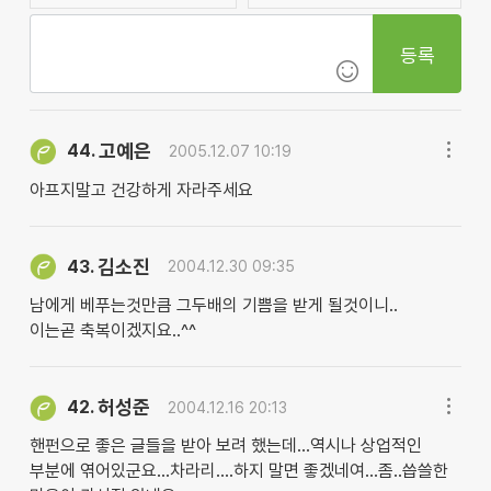
등록
고예은
44.
2005.12.07 10:19
아프지말고 건강하게 자라주세요
김소진
43.
2004.12.30 09:35
남에게 베푸는것만큼 그두배의 기쁨을 받게 될것이니..
이는곧 축복이겠지요..^^
허성준
42.
2004.12.16 20:13
핸펀으로 좋은 글들을 받아 보려 했는데...역시나 상업적인
부분에 엮어있군요...차라리....하지 말면 좋겠네여...좀..씁쓸한