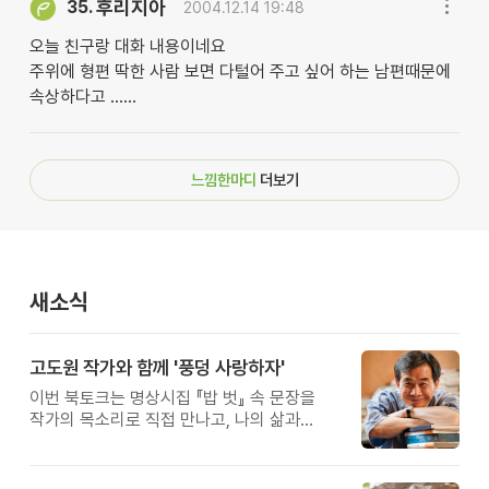
후리지아
35.
2004.12.14 19:48
오늘 친구랑 대화 내용이네요
주위에 형편 딱한 사람 보면 다털어 주고 싶어 하는 남편때문에
속상하다고 ......
느낌한마디
더보기
새소식
고도원 작가와 함께 '풍덩 사랑하자'
이번 북토크는 명상시집 『밥 벗』 속 문장을
작가의 목소리로 직접 만나고, 나의 삶과
관계를 잠시 돌아보는 시간입니다.