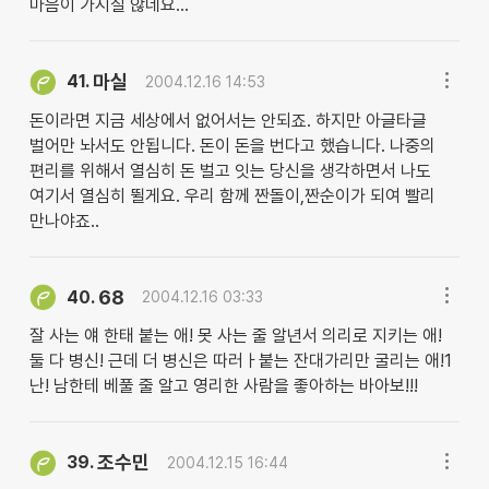
마음이 가시질 않네요...
마실
41.
2004.12.16 14:53
돈이라면 지금 세상에서 없어서는 안되죠. 하지만 아글타글
벌어만 놔서도 안됩니다. 돈이 돈을 번다고 했습니다. 나중의
편리를 위해서 열심히 돈 벌고 잇는 당신을 생각하면서 나도
여기서 열심히 뛸게요. 우리 함께 짠돌이,짠순이가 되여 빨리
만나야죠..
68
40.
2004.12.16 03:33
잘 사는 얘 한태 붙는 애! 못 사는 줄 알년서 의리로 지키는 애!
둘 다 병신! 근데 더 병신은 따러ㅏ붙는 잔대가리만 굴리는 애!1
난! 남한테 베풀 줄 알고 영리한 사람을 좋아하는 바아보!!!
조수민
39.
2004.12.15 16:44