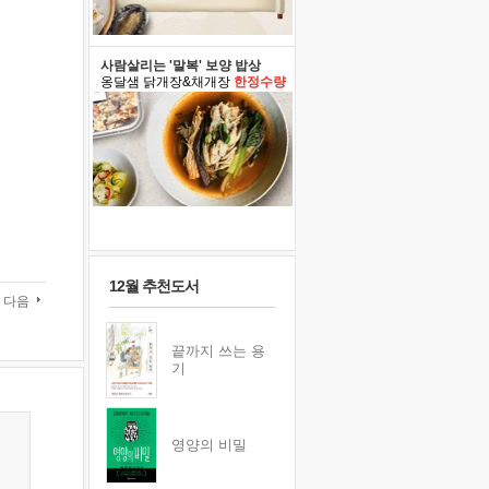
사람살리는 '말복' 보양 밥상
옹달샘 닭개장&채개장
한정수량
12월 추천도서
다음
끝까지 쓰는 용
기
영양의 비밀