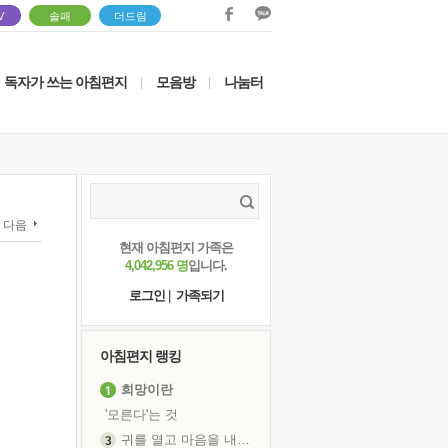
V
솔패
더드림
독자가 쓰는 아침편지
모음방
나눔터
|
|
다음
현재 아침편지 가족은
4,042,956 명
입니다.
로그인
|
가족되기
아침편지 랭킹
희망이란
'모른다'는 것
귀를 열고 마음을 내어주고