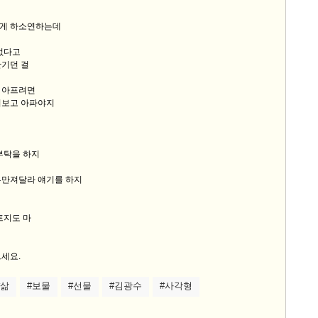
게 하소연하는데
없다고
안기던 걸
 아프려면
어보고 아파야지
부탁을 하지
루만져달라 얘기를 하지
프지도 마
세요.
#삶
#보물
#선물
#김광수
#사각형