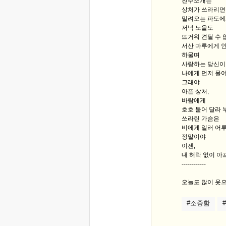
진주조개는
상처가 쓰라리면
밀려오는 파도에
저녁 노을도
뜨거워 견딜 수 
서산 마루에게 
하물며
사랑하는 당신이
나에게 먼저 물
그래야
아픈 상처,
바람에게
호호 불어 달라 
쓰라린 가슴은
비에게 일러 어
정말이야
이젠,
내 허락 없이 아
------------
오늘도 많이 웃으
#소중함