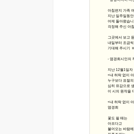
아침편지 가족 
지난 일주일동안
어제 돌아왔습니
걱정해 주신 아
그곳에서 보고 듣
내일부터 조금씩
기대해 주시기 
- 염경희시인의 
지난 12월1일자
<내 허락 없이
누구보다 표절의
심히 유감으로 
이 시의 원작을 
<내 허락 없이 
염경희
꽃도 필 때는
아프다고
불어오는 바람에