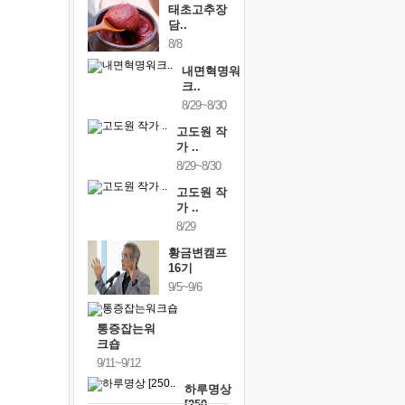
태초고추장
담..
8/8
내면혁명워
크..
8/29~8/30
고도원 작
가 ..
8/29~8/30
고도원 작
가 ..
8/29
황금변캠프
16기
9/5~9/6
통증잡는워
크숍
9/11~9/12
하루명상
[250..