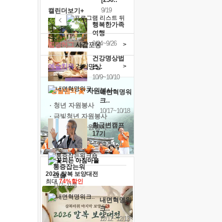
9/19
캘린더보기+
행복한가족
여행
9/24~9/26
힐링허그
사감포옹
>
건강명상법
예술치유
걷기명상
>
스..
10/9~10/10
'옹달샘의 꽃'
자원봉사
내면혁명워
크..
· 청년 자원봉사
10/17~10/18
· 금빛청년 자원봉사
황금변캠프
· 음식연구 자원봉사
17기
10/30~10/31
통증잡는워
2026 말복 보양대전
크숍
최대
74%할인
11/7~11/8
내면혁명워
크..
12/12~12/13