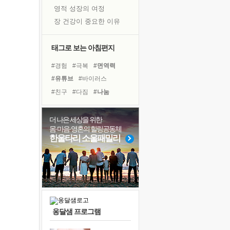
영적 성장의 여정
장 건강이 중요한 이유
신의 음성을 듣는다
흙이 된 몸으로 출근하는 여자
태그로 보는 아침편지
극과 극의 양 끝단
#경험
#극복
#면역력
내가 '나다움'을 찾는 길
#유튜브
#바이러스
피해 갈 수 없는 사건들
#친구
#다짐
#나눔
처음 손을 잡았던 날
#사람
#힐링
#독서캠프
꿈이 실제가 되는 것
#건강
#아이들
#도움
더 나은 세상을 위한
'말 타는 법'을 먼저
몸·마음·영혼의 힐링공동체
#희망
#선택
#독서
아픈 아버지를 위한 공간 설계
한울타리 소울패밀리
#계획
#링컨학교
#삶
졸업식 사진을 보며
#리더
#위기
#비전캠프
극심한 변비, 어깨결림, 수면 장애
#명상
보고 싶은 어머니
마음이 멈춰 버린 곳
유년 시절의 부산 영도 바다
옹달샘 프로그램
못된 꼰대들