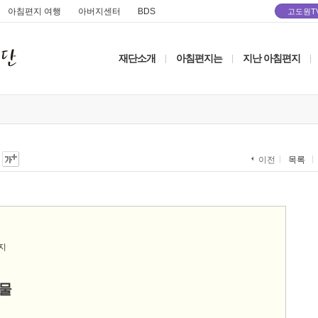
아침편지 여행
아버지센터
BDS
고도원T
재단소개
아침편지는
지난 아침편지
|
|
|
목록
이전
물