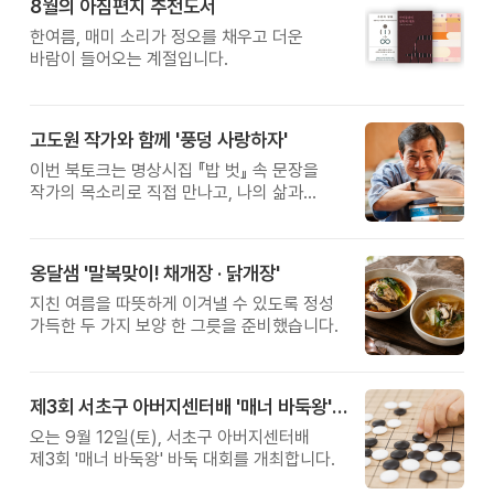
8월의 아침편지 추천도서
한여름, 매미 소리가 정오를 채우고 더운
바람이 들어오는 계절입니다.
고도원 작가와 함께 '풍덩 사랑하자'
이번 북토크는 명상시집 『밥 벗』 속 문장을
작가의 목소리로 직접 만나고, 나의 삶과
관계를 잠시 돌아보는 시간입니다.
옹달샘 '말복맞이! 채개장 · 닭개장'
지친 여름을 따뜻하게 이겨낼 수 있도록 정성
가득한 두 가지 보양 한 그릇을 준비했습니다.
제3회 서초구 아버지센터배 '매너 바둑왕' 대회
오는 9월 12일(토), 서초구 아버지센터배
제3회 '매너 바둑왕' 바둑 대회를 개최합니다.