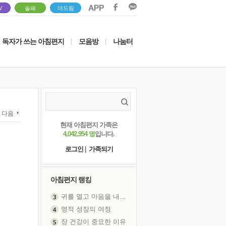
V
솔패
더드림
독자가 쓰는 아침편지
모음방
나눔터
|
|
다음
현재 아침편지 가족은
4,042,954 명
입니다.
로그인
|
가족되기
아침편지 랭킹
귀를 열고 마음을 내어주고
영적 성장의 여정
장 건강이 중요한 이유