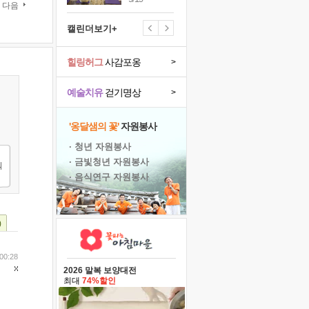
다음
캘린더보기+
힐링허그
사감포옹
>
예술치유
걷기명상
>
'옹달샘의 꽃'
자원봉사
· 청년 자원봉사
· 금빛청년 자원봉사
· 음식연구 자원봉사
)
00:28
2026 말복 보양대전
최대
74%할인