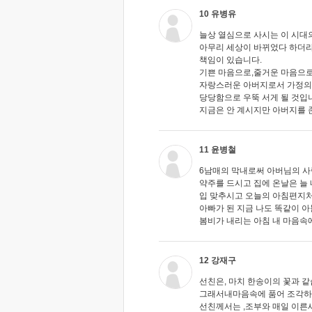
10 유병유
늘상 열심으로 사시는 이 시대
아무리 세상이 바뀌었다 하더
책임이 있습니다.
기쁜 마음으로,줄거운 마음으로
자랑스러운 아버지로서 가정의
당당함으로 우뚝 서게 될 것입
지금은 안 계시지만 아버지를 
11 윤병철
6남매의 막내로써 아버님의 
약주를 드시고 집에 온날은 늘
입 맞추시고 오늘의 아침편지
아빠가 된 지금 나도 똑같이 
봄비가 내리는 아침 내 마음속
12 강재구
선친은, 마치 한송이의 꽃과 같
그래서내마음속에 품어 조각하
선친께서는 ,조부와 매일 이른