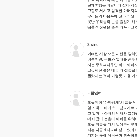
단체여행을 떠납니다.살아 계실
고집도 세시고 엄격한 아버지의
우리들의 마음속에 살아 계셨나
못난 우리들의 눈을 즐겁게 해
땀흘려 정원을 손수 가꾸시고 
2 wind
아빠란 세상 모든 시련을 당하
여름이면, 무화과 열매를 손수
저는 무화과나무만 봐도 아버지
그것까진 좋은 데 제가 젊었을 
몰랐다는 것이 이렇듯 마음 아
3 함연희
오늘아침 "아빠냄새"의 글을 받
일 저희 아빠가 하느님나라로 가
고 얼마나 아빠의 냄새가 그리
데 아침에 눈을떠 아빠를 위하
오늘 이글을 다시 넣어주신분께
저는 지금캐나다에 살고 있어서
가지는 못해 아쉬움과 죄송함도