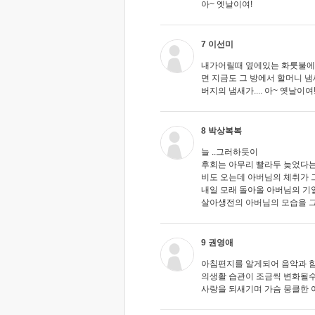
아~ 엣날이여!
7 이선미
내가어릴때 옆에있는 화룻불에
면 지금도 그 방에서 할머니 
버지의 냄새가.... 아~ 옛날이여
8 박상복복
늘 ..그러하듯이
후회는 아무리 빨라두 늦었다
비도 오는데 아버님의 체취가
내일 모래 돌아올 아버님의 기일을
살아생전의 아버님의 모습을 그
9 권영애
아침편지를 알게되어 음악과 함
의생활 습관이 조금씩 변화될수
사랑을 되새기며 가슴 뭉클한 