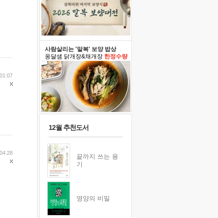
사람살리는 '말복' 보양 밥상
옹달샘 닭개장&채개장
한정수량
01:07
12월 추천도서
04:28
끝까지 쓰는 용
기
영양의 비밀