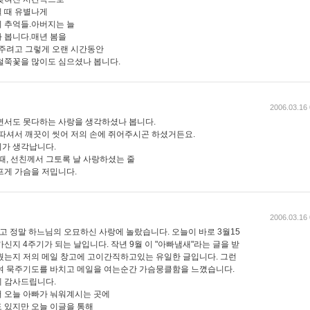
 때 유별나게
 추억들.아버지는 늘
 봅니다.매년 봄을
 주려고 그렇게 오랜 시간동안
철쭉꽃을 많이도 심으셨나 봅니다.
2006.03.16 
면서도 못다하는 사랑을 생각하셨나 봅니다.
 따셔서 깨끗이 씻어 저의 손에 쥐어주시곤 하셨거든요.
가 생각납니다.
때, 선친께서 그토록 날 사랑하셨는 줄
프게 가슴을 저밉니다.
2006.03.16 
고 정말 하느님의 오묘하신 사랑에 놀랐습니다. 오늘이 바로 3월15
신지 4주기가 되는 날입니다. 작년 9월 이 "아빠냄새"라는 글을 받
웠는지 저의 메일 창고에 고이간직하고있는 유일한 글입니다. 그런
여 묵주기도를 바치고 메일을 여는순간 가슴뭉클함을 느꼈습니다.
 감사드립니다.
 오늘 아빠가 눠워계시는 곳에
 있지만 오늘 이글을 통해