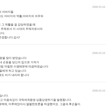
2006.03.16 
의 아버지들
라도 아비지의 역활,아버지의 의무와
 그 역활을 잘 감당하였을 때
 주체로서 이 시대의 주체자로서의
니다.
존경합니다.김시!
2006.03.16 
사랑을 많이 받았습니다
 내 손등을 당신의 입으로 가져가
처럼 까칠한 수염때문에 따끔하였습니다
아들에게 하고 있습니다
에도 비가 내리려 합니다
2006.03.16 
습니다.
고 마음속깊이 극락세계왕생.상품상생하기을 발원합니다.
새벽에, 마루에앉아서.열렬한토론을 하곦했어요. 그결과.후손들이.