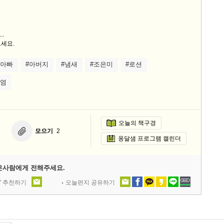
9/
.
스
세요.
10
#아빠
#아버지
#냄새
#조은미
#로션
크
수염
10
1
10
오늘의 책구경
모으기
2
옹달샘 프로그램 캘린더
11
은사람에게 전해주세요.
크
' 추천하기
오늘편지 공유하기
12