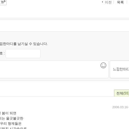
목록
이전
낌한마디를 남기실 수 있습니다.
 :
전체
(55
2006.03.16 
 봄이 되면
피는 울긋불긋한
 우리 형제들은
 잊혀진 시간속으로