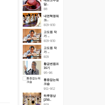
행복한가족
태초고추장
행복한가
여행
담..
여행
24~9/26
8/8
9/24~9/26
건강명상법
내면혁명워
건강명상
..
크..
스..
/9~10/10
8/29~8/30
10/9~10/10
내면혁명워
고도원 작
내면혁명
..
가 ..
크..
/17~10/18
8/29~8/30
10/17~10/18
황금변캠프
고도원 작
황금변캠
7기
가 ..
17기
/30~10/31
8/29
10/30~10/31
통증잡는워
황금변캠프
통증잡는
크숍
16기
크숍
/7~11/8
9/5~9/6
11/7~11/8
내면혁명워
통증잡는워
내면혁명
..
크숍
크..
/12~12/13
9/11~9/12
12/12~12/13
하루명상
[250..
9/19