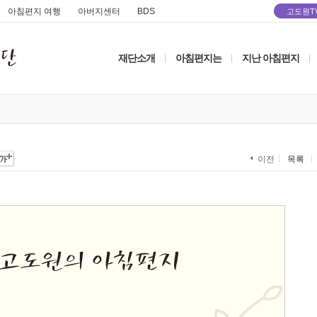
아침편지 여행
아버지센터
BDS
고도원T
재단소개
아침편지는
지난 아침편지
|
|
|
목록
이전