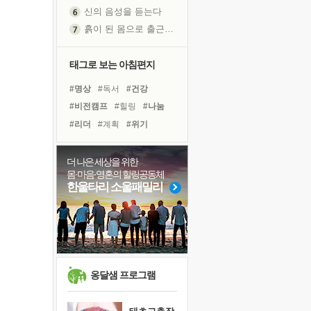
신의 음성을 듣는다
흙이 된 몸으로 출근하는 여자
극과 극의 양 끝단
내가 '나다움'을 찾는 길
태그로 보는 아침편지
피해 갈 수 없는 사건들
#명상
#독서
#건강
처음 손을 잡았던 날
#비전캠프
#힐링
#나눔
꿈이 실제가 되는 것
#리더
#계획
#위기
'말 타는 법'을 먼저
#링컨학교
#면역력
아픈 아버지를 위한 공간 설계
#사람
#바이러스
더 나은 세상을 위한
졸업식 사진을 보며
몸·마음·영혼의 힐링공동체
#독서캠프
#희망
#극복
극심한 변비, 어깨결림, 수면 장애
한울타리 소울패밀리
#경험
#유튜브
#아이들
보고 싶은 어머니
#다짐
#삶
#선택
#도움
마음이 멈춰 버린 곳
#친구
유년 시절의 부산 영도 바다
못된 꼰대들
희망이란
옹달샘 프로그램
'모른다'는 것