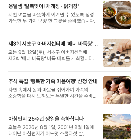
옹달샘 '말복맞이! 채개장 · 닭개장'
지친 여름을 따뜻하게 이겨낼 수 있도록 정성
가득한 두 가지 보양 한 그릇을 준비했습니다.
제3회 서초구 아버지센터배 '매너 바둑왕' 대회
오는 9월 12일(토), 서초구 아버지센터배
제3회 '매너 바둑왕' 바둑 대회를 개최합니다.
추석 특집 '행복한 가족 마음여행' 신청 안내
자연 속에서 몸과 마음을 쉬어가며 가족의
소중함을 다시 느껴보는 특별한 시간을 준비해
보세요.
아침편지 25주년 생일을 축하합니다
오늘은 2026년 8월 1일, 2001년 8월 1일에
태어난 아침편지가 어느덧 스물다섯 살,