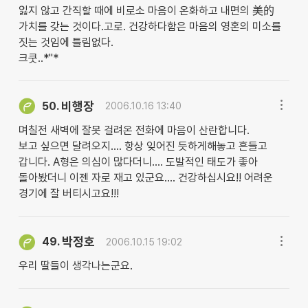
잃지 않고 간직할 때에 비로소 마음이 온화하고 내면의 美的
가치를 갖는 것이다.고로. 건강하다함은 마음의 영혼의 미소를
짓는 것임에 틀림없다.
크쿳..*''*
비행장
50.
2006.10.16 13:40
며칠전 새벽에 잘못 걸려온 전화에 마음이 산란합니다.
보고 싶으면 달려오지.... 항상 잊어진 듯하게해놓고 흔들고
갑니다. A형은 의심이 많다더니.... 도발적인 태도가 좋아
돌아봤더니 이젠 자로 재고 있군요.... 건강하십시요!! 어려운
경기에 잘 버티시고요!!!
박정호
49.
2006.10.15 19:02
우리 딸들이 생각나는군요.