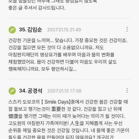
오늘 힘들었던 하루에 그래도 중심잃지 않도록
좋은 글 주셔서 감사드립니다.
김임순
35.
2007.01.15 21:49
건강한 기운을 느끼며... 맞습니다. 가장 중요한 것은 건강이죠.
건강을 잃으면 모든 것이 다 소용없으니까요. 저도
아침편지재단의 명상요가를 배우며 마음과 몸의 변화를
체험했었어요. 몸이 건강하면 더불어 마음도 우리의 삶도
행복해지니까요. 모두 평안하시길...
공경석
34.
2007.01.15 17:58
스즈키 도모코의 【 Smile Days】중에서 건강한 몸은 건강할 때
잘 돌보고 챙기는것이 重要한 것 같다. 건강을 잃고 난 뒤에
健康을 챙기면 그때는 이미 때가 늦어다는 의미가 될 것이다.
고도원의 아침편지 가족여러분! 人生을 지혜롭게 사는 우선
순위중 제일 중요한 것은 건강일 것입니다. 내 몸에 좋은 기운이
돌도록 건강한 몸을 만들어야 되지 않을까요? 개구리가