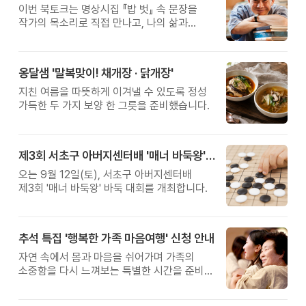
이번 북토크는 명상시집 『밥 벗』 속 문장을
작가의 목소리로 직접 만나고, 나의 삶과
관계를 잠시 돌아보는 시간입니다.
옹달샘 '말복맞이! 채개장 · 닭개장'
지친 여름을 따뜻하게 이겨낼 수 있도록 정성
가득한 두 가지 보양 한 그릇을 준비했습니다.
제3회 서초구 아버지센터배 '매너 바둑왕' 대회
오는 9월 12일(토), 서초구 아버지센터배
제3회 '매너 바둑왕' 바둑 대회를 개최합니다.
추석 특집 '행복한 가족 마음여행' 신청 안내
자연 속에서 몸과 마음을 쉬어가며 가족의
소중함을 다시 느껴보는 특별한 시간을 준비해
보세요.