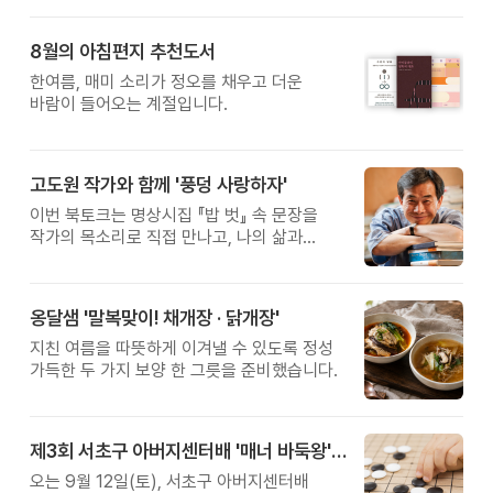
8월의 아침편지 추천도서
한여름, 매미 소리가 정오를 채우고 더운
바람이 들어오는 계절입니다.
고도원 작가와 함께 '풍덩 사랑하자'
이번 북토크는 명상시집 『밥 벗』 속 문장을
작가의 목소리로 직접 만나고, 나의 삶과
관계를 잠시 돌아보는 시간입니다.
옹달샘 '말복맞이! 채개장 · 닭개장'
지친 여름을 따뜻하게 이겨낼 수 있도록 정성
가득한 두 가지 보양 한 그릇을 준비했습니다.
제3회 서초구 아버지센터배 '매너 바둑왕' 대회
오는 9월 12일(토), 서초구 아버지센터배