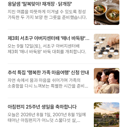
옹달샘 '말복맞이! 채개장 · 닭개장'
지친 여름을 따뜻하게 이겨낼 수 있도록 정성
가득한 두 가지 보양 한 그릇을 준비했습니다.
제3회 서초구 아버지센터배 '매너 바둑왕' 대회
오는 9월 12일(토), 서초구 아버지센터배
제3회 '매너 바둑왕' 바둑 대회를 개최합니다.
추석 특집 '행복한 가족 마음여행' 신청 안내
자연 속에서 몸과 마음을 쉬어가며 가족의
소중함을 다시 느껴보는 특별한 시간을 준비해
보세요.
아침편지 25주년 생일을 축하합니다
오늘은 2026년 8월 1일, 2001년 8월 1일에
태어난 아침편지가 어느덧 스물다섯 살,
늠름한 청년이 되었습니다.