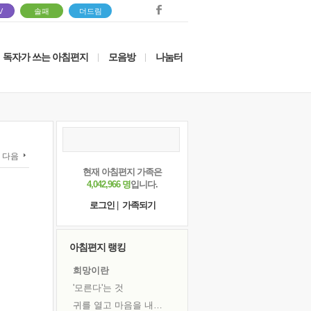
V
솔패
더드림
독자가 쓰는 아침편지
모음방
나눔터
|
|
다음
현재 아침편지 가족은
4,042,966 명
입니다.
로그인
|
가족되기
아침편지 랭킹
희망이란
'모른다'는 것
귀를 열고 마음을 내어주고