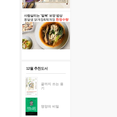
12/12~12/13
사람살리는 '말복' 보양 밥상
옹달샘 닭개장&채개장
한정수량
12월 추천도서
끝까지 쓰는 용
기
영양의 비밀