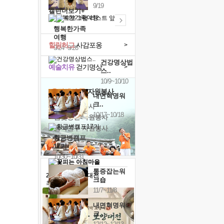
9/19
캘린더보기+
행복한가족
여행
힐링허그
사감포옹
>
9/24~9/26
건강명상법
예술치유
걷기명상
>
스..
10/9~10/10
'옹달샘의 꽃'
자원봉사
내면혁명워
크..
· 청년 자원봉사
10/17~10/18
· 금빛청년 자원봉사
· 음식연구 자원봉사
황금변캠프
17기
10/30~10/31
통증잡는워
2026 말복 보양대전
크숍
최대
74%할인
11/7~11/8
내면혁명워
크..