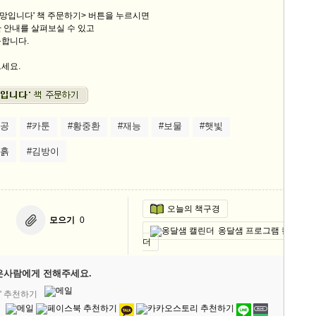
희망입니다' 책 주문하기> 버튼을 누르시면
 안내를 살펴보실 수 있고
능합니다.
세요.
성공
#카툰
#황중환
#재능
#보물
#햇빛
진흙
#김방이
오늘의 책구경
모으기
0
옹달샘 프로그램 캘린
더
은사람에게 전해주세요.
' 추천하기