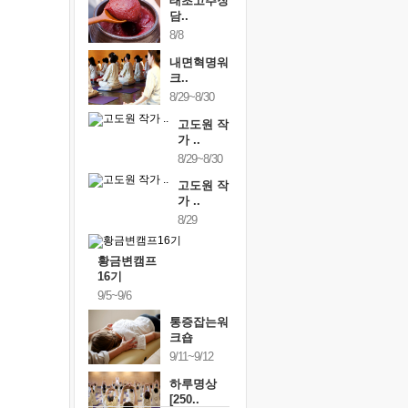
태초고추장
담..
8/8
내면혁명워
크..
8/29~8/30
고도원 작
가 ..
8/29~8/30
고도원 작
가 ..
8/29
황금변캠프
16기
9/5~9/6
통증잡는워
크숍
9/11~9/12
하루명상
[250..