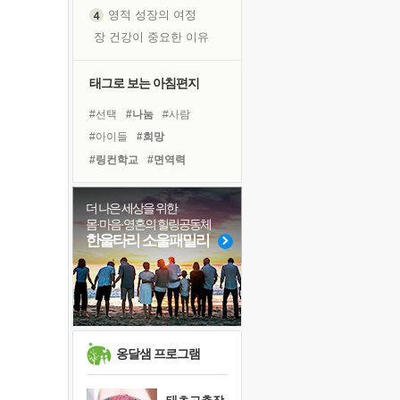
영적 성장의 여정
장 건강이 중요한 이유
신의 음성을 듣는다
흙이 된 몸으로 출근하는 여자
태그로 보는 아침편지
극과 극의 양 끝단
#선택
#나눔
#사람
내가 '나다움'을 찾는 길
#아이들
#희망
피해 갈 수 없는 사건들
#링컨학교
#면역력
처음 손을 잡았던 날
#도움
#경험
#리더
꿈이 실제가 되는 것
#힐링
#계획
#위기
더 나은 세상을 위한
'말 타는 법'을 먼저
몸·마음·영혼의 힐링공동체
#극복
#비전캠프
졸업식 사진을 보며
한울타리 소울패밀리
#유튜브
#명상
#건강
아픈 아버지를 위한 공간 설계
#독서
#다짐
#바이러스
극심한 변비, 어깨결림, 수면 장애
#친구
#독서캠프
#삶
보고 싶은 어머니
유년 시절의 부산 영도 바다
못된 꼰대들
옹달샘 프로그램
거울 속의 나