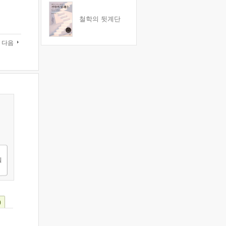
철학의 뒷계단
다음
)