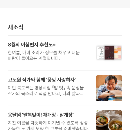
새소식
8월의 아침편지 추천도서
한여름, 매미 소리가 정오를 채우고 더운
바람이 들어오는 계절입니다.
고도원 작가와 함께 '풍덩 사랑하자'
이번 북토크는 명상시집 『밥 벗』 속 문장을
작가의 목소리로 직접 만나고, 나의 삶과
관계를 잠시 돌아보는 시간입니다.
옹달샘 '말복맞이! 채개장 · 닭개장'
지친 여름을 따뜻하게 이겨낼 수 있도록 정성
가득한 두 가지 보양 한 그릇을 준비했습니다.