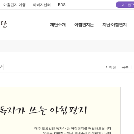
아침편지 여행
아버지센터
BDS
고도원T
재단소개
아침편지는
지난 아침편지
|
|
|
목록
이전
매주 토요일엔 독자가 쓴 아침편지를 배달해드립니다
오늘은
님께서 보내주신 아침편지입니다
김정희