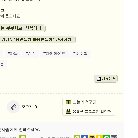
시고
이 웃으세요.
#마음
#순수
#다이아몬드
#순수함
출복
오늘의 책구경
모으기
0
옹달샘 프로그램 캘린더
은사람에게 전해주세요.