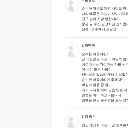
1 김성돈
순수한 마음을 가진 사람을 만
나의 때묻은 모습이 보이니까요
친구 같이 차암 편합니다.
좋은 글 주신 김정희님 감사합
샬롬! -광주에서 옹달샘-
2 최명숙
순수한 마음이란?
곧 의심없는 마음이 아닐까 합
성경에서는 의심하는 자를 두 마
이 세상 모든 사람이
하나님의 말씀에 대해 의심없이
순수한 마음이라면 좋겠지만
의심이 많을 줄 알고
내가 다시올 때에 믿음 있는 
말씀을 미리 하셨나봅니다.
말씀을 믿는 순수함을 모두 간
3 김 종 빈
맑고 깨끗한 마음이 곧 순수한