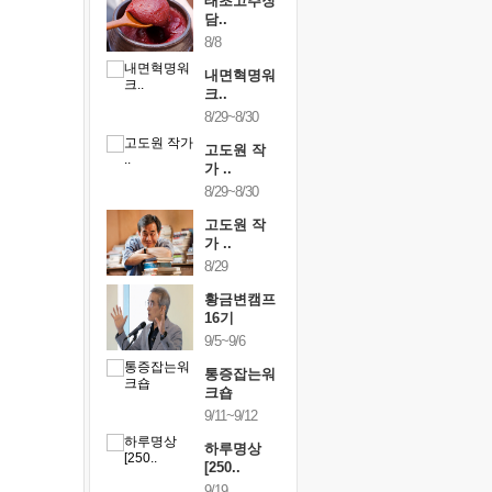
행복한가족
태초고추장
행복한가
여행
담..
여행
24~9/26
8/8
9/24~9/26
건강명상법
내면혁명워
건강명상
..
크..
스..
/9~10/10
8/29~8/30
10/9~10/10
내면혁명워
고도원 작
내면혁명
..
가 ..
크..
/17~10/18
8/29~8/30
10/17~10/18
황금변캠프
고도원 작
황금변캠
7기
가 ..
17기
/30~10/31
8/29
10/30~10/31
통증잡는워
황금변캠프
통증잡는
크숍
16기
크숍
/7~11/8
9/5~9/6
11/7~11/8
내면혁명워
통증잡는워
내면혁명
..
크숍
크..
/12~12/13
9/11~9/12
12/12~12/13
하루명상
[250..
9/19