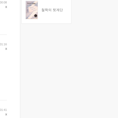
00:08
철학의 뒷계단
01:16
01:41