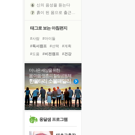
신의 음성을 듣는다
흙이 된 몸으로 출근하는 여자
극과 극의 양 끝단
내가 '나다움'을 찾는 길
태그로 보는 아침편지
피해 갈 수 없는 사건들
#사람
#아이들
처음 손을 잡았던 날
#독서캠프
#선택
#계획
꿈이 실제가 되는 것
#도움
#비전캠프
#건강
'말 타는 법'을 먼저
#힐링
#친구
#위기
#삶
아픈 아버지를 위한 공간 설계
#리더
#경험
#명상
더 나은 세상을 위한
졸업식 사진을 보며
몸·마음·영혼의 힐링공동체
#유튜브
#바이러스
극심한 변비, 어깨결림, 수면 장애
한울타리 소울패밀리
#면역력
#나눔
보고 싶은 어머니
#링컨학교
#극복
#희망
마음이 멈춰 버린 곳
#다짐
#독서
유년 시절의 부산 영도 바다
못된 꼰대들
희망이란
옹달샘 프로그램
'모른다'는 것
귀를 열고 마음을 내어주고