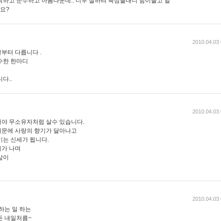
착하고 순수하고 아름다운데.. 너무 잘하려 욕심을내니 힘이들고 일
요?
2010.04.03 
부터 다릅니다 .
수한 한마디
다..
2010.04.03 
야 무소유자처럼 살수 있습니다.
때문에 사랑의 향기가 달아나고
기는 신세가 됩니다.
기가 나며
삶이
2010.04.03 
하는 일 하는
든 내일처름~