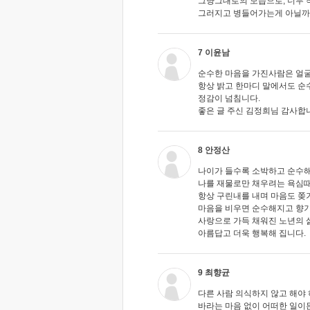
그냥그대로의 모습으로, 너무 
그러지고 병들어가는게 아닐까
7 이윤남
순수한 마음을 가진사람은 얼굴
항상 밝고 한마디 말에서도 순
정감이 넘침니다.
좋은 글 주신 김정희님 감사합니
8 안정산
나이가 들수록 소박하고 순수해
나를 재물로만 채우려는 욕심
항상 구린내를 내며 마음도 쫒
마음을 비우면 순수해지고 향
사랑으로 가득 채워진 노년의 
아름답고 더욱 행복해 집니다.
9 최향균
다른 사람 의식하지 않고 해야 
바라는 마음 없이 어떠한 일이