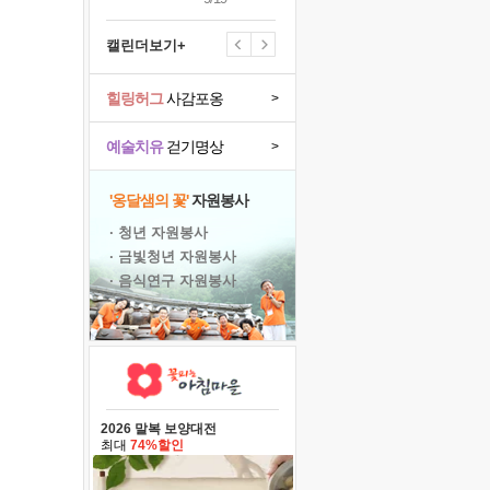
캘린더보기+
힐링허그
사감포옹
>
예술치유
걷기명상
>
'옹달샘의 꽃'
자원봉사
· 청년 자원봉사
· 금빛청년 자원봉사
· 음식연구 자원봉사
2026 말복 보양대전
최대
74%할인