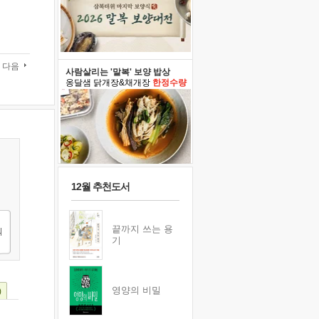
다음
사람살리는 '말복' 보양 밥상
옹달샘 닭개장&채개장
한정수량
12월 추천도서
끝까지 쓰는 용
기
영양의 비밀
)