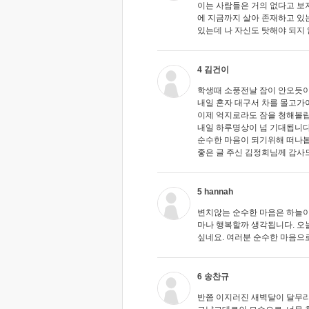
이는 사람들은 거의 없다고 보
에 지금까지 살아 존재하고 있
있는데 나 자신도 탓해야 되지
4 김건이
학생때 소풍전날 잠이 안오듯이 
내일 혼자 대구서 차를 몰고가야
이제 억지로라도 잠을 청해볼랍
내일 하루명상이 넘 기대됩니다
순수한 마음이 되기위해 떠나봅
좋은 글 주신 김정희님께 감
5 hannah
변치않는 순수한 마음은 하늘이
마나 행복할까 생각됩니다. 오
싶네요. 여러분 순수한 마음으
6 송찬규
반쯤 이지러진 새벽달이 달무리를