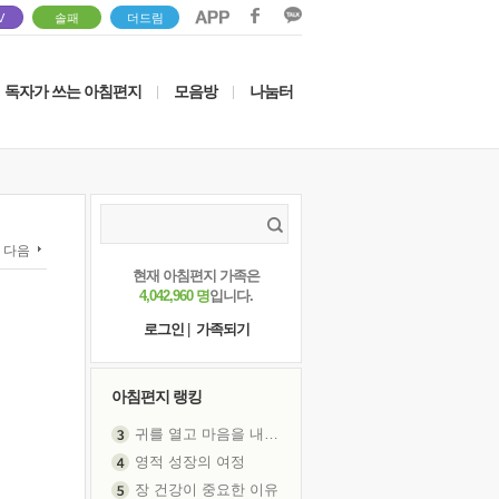
V
솔패
더드림
독자가 쓰는 아침편지
모음방
나눔터
|
|
다음
현재 아침편지 가족은
4,042,960 명
입니다.
로그인
|
가족되기
아침편지 랭킹
귀를 열고 마음을 내어주고
영적 성장의 여정
장 건강이 중요한 이유