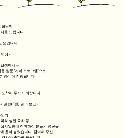
9/
스
김정희님께
인사를 드립니다.
10
도 모입니다.
크
10
 명상 -
옹달샘에서는
1
식을 앞둔 '예비 프로그램'으로
10
하루 명상'이 진행됩니다.
 도착해 주시기 바랍니다.
11
십시일반(3월) 결과 보고 -
크
 동안의
12
과와 생일 축하 등
 십시일반에 참여하신 분들의 명단을
에 올려 놓았습니다. 참여해 주신
 감사와 축하를 드립니다.