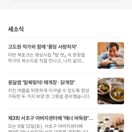
새소식
고도원 작가와 함께 '풍덩 사랑하자'
이번 북토크는 명상시집 『밥 벗』 속 문장을
작가의 목소리로 직접 만나고, 나의 삶과
관계를 잠시 돌아보는 시간입니다.
옹달샘 '말복맞이! 채개장 · 닭개장'
지친 여름을 따뜻하게 이겨낼 수 있도록 정성
가득한 두 가지 보양 한 그릇을 준비했습니다.
제3회 서초구 아버지센터배 '매너 바둑왕' 대회
오는 9월 12일(토), 서초구 아버지센터배