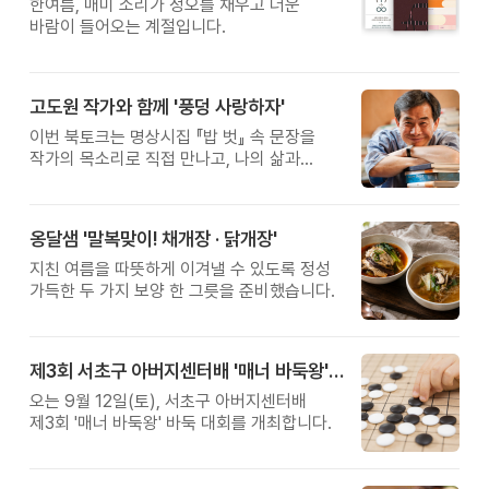
한여름, 매미 소리가 정오를 채우고 더운
바람이 들어오는 계절입니다.
고도원 작가와 함께 '풍덩 사랑하자'
이번 북토크는 명상시집 『밥 벗』 속 문장을
작가의 목소리로 직접 만나고, 나의 삶과
관계를 잠시 돌아보는 시간입니다.
옹달샘 '말복맞이! 채개장 · 닭개장'
지친 여름을 따뜻하게 이겨낼 수 있도록 정성
가득한 두 가지 보양 한 그릇을 준비했습니다.
제3회 서초구 아버지센터배 '매너 바둑왕' 대회
오는 9월 12일(토), 서초구 아버지센터배
제3회 '매너 바둑왕' 바둑 대회를 개최합니다.