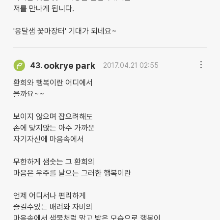
저를 만나게 됩니다.
'옹달샘 꽃마장터' 기대가 되네요~
ookrye park
43.
2017.04.21 02:55
환희와 행복이란 어디에서
올까요~~
보이지 않으며 잡으려해도
손에 닿지않는 아주 가까운
자기자신에 마음속에서
무한하게 샘솟는 그 환희의
마음은 우주를 날으는 그러한 행복이란
언제 어디서나 편리하게
즐길수있는 배려와 자비의
마음속에서 샘물처럼 맑고 밝은 모습으로 행복이