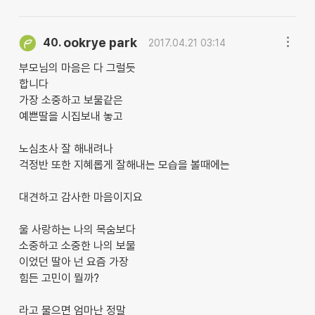
ookrye park
40.
2017.04.21 03:14
부모님의 마음은 다 그럴듯
합니다
가장 소중하고 보물같은
예쁜딸을 시집보내 놓고
노심초사 잘 해내려나
걱정반 또한 지혜롭게 잘해내는 모습을 볼때에는
대견하고 감사한 마음이지요
울 사랑하는 나의 목숨보다
소중하고 소중한 나의 보물
이었던 딸아 넌 요즘 가장
힘든 고민이 뭘까?
라고 물으면 엄마난 정말