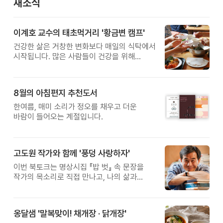
새소식
이계호 교수의 태초먹거리 '황금변 캠프'
건강한 삶은 거창한 변화보다 매일의 식탁에서
시작됩니다. 많은 사람들이 건강을 위해
새로운 방법을 찾지만, 건강한 생활은 작은
습관에서 시작됩니다. 유퀴즈에서 많은 관심을
받은 이계호 교수와 함께하는 태초먹거리
8월의 아침편지 추천도서
황금변 캠프
한여름, 매미 소리가 정오를 채우고 더운
바람이 들어오는 계절입니다.
고도원 작가와 함께 '풍덩 사랑하자'
이번 북토크는 명상시집 『밥 벗』 속 문장을
작가의 목소리로 직접 만나고, 나의 삶과
관계를 잠시 돌아보는 시간입니다.
옹달샘 '말복맞이! 채개장 · 닭개장'