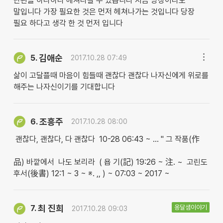
난관을 하나하나 헤쳐나갈 수 있습니다 지금 당장이라도
말입니다 가장 필요한 것은 먼저 헤쳐나가는 것입니다 당장
필요 하다고 생각 한 것 먼저 입니다
김애순
5.
2017.10.28 07:49
삶이 고달플때 마음이 힘들때 괜찮다 괜찮다 나자신에게 위로를
해주는 나자신이기를 기대합니다
조흥주
6.
2017.10.28 08:00
괜찮다, 괜찮다, 다 괜찮다 10-28 06:43 ~ … " 그 작품(作
品) 바깥에서 나도 보리라 ( 욥 기(記) 19:26 ~ 注. ~ 고린도
후서(後書) 12:1 ~ 3 ~ ※. ,, ) ~ 07:03 ~ 2017 ~
최 진희
옹달샘이야기
7.
2017.10.28 09:03