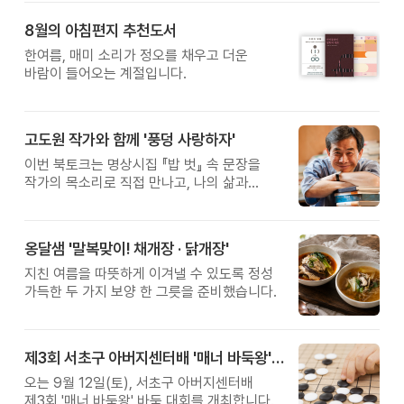
8월의 아침편지 추천도서
한여름, 매미 소리가 정오를 채우고 더운
바람이 들어오는 계절입니다.
고도원 작가와 함께 '풍덩 사랑하자'
이번 북토크는 명상시집 『밥 벗』 속 문장을
작가의 목소리로 직접 만나고, 나의 삶과
관계를 잠시 돌아보는 시간입니다.
옹달샘 '말복맞이! 채개장 · 닭개장'
지친 여름을 따뜻하게 이겨낼 수 있도록 정성
가득한 두 가지 보양 한 그릇을 준비했습니다.
제3회 서초구 아버지센터배 '매너 바둑왕' 대회
오는 9월 12일(토), 서초구 아버지센터배
제3회 '매너 바둑왕' 바둑 대회를 개최합니다.