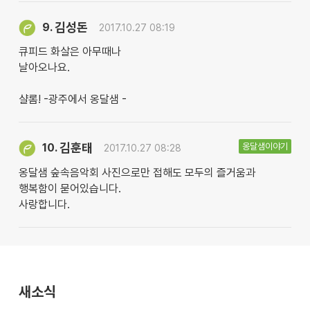
김성돈
9.
2017.10.27 08:19
큐피드 화살은 아무때나
날아오나요.
샬롬! -광주에서 옹달샘 -
김훈태
옹달샘이야기
10.
2017.10.27 08:28
옹달샘 숲속음악회 사진으로만 접해도 모두의 즐거움과
행복함이 묻어있습니다.
사랑합니다.
새소식