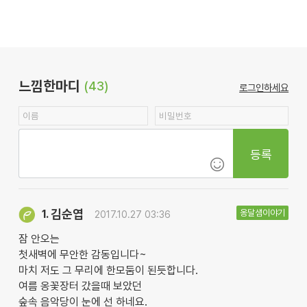
느낌한마디
(43)
로그인하세요
등록
김순엽
옹달샘이야기
1.
2017.10.27 03:36
잠 안오는
첫새벽에 무안한 감동입니다~
마치 저도 그 무리에 한모둠이 된듯합니다.
여름 옹꽃장터 갔을때 보았던
숲속 음악당이 눈에 선 하네요.