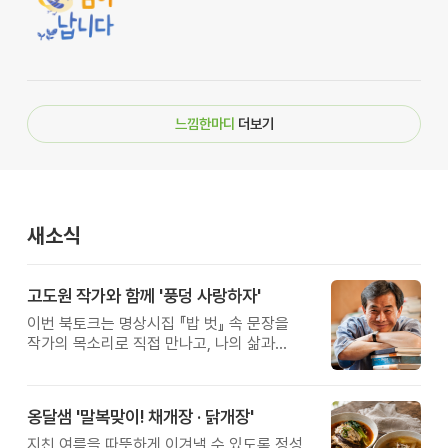
느낌한마디
더보기
새소식
고도원 작가와 함께 '풍덩 사랑하자'
이번 북토크는 명상시집 『밥 벗』 속 문장을
작가의 목소리로 직접 만나고, 나의 삶과
관계를 잠시 돌아보는 시간입니다.
옹달샘 '말복맞이! 채개장 · 닭개장'
지친 여름을 따뜻하게 이겨낼 수 있도록 정성