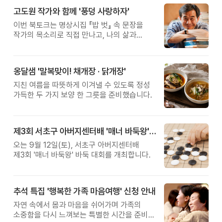
고도원 작가와 함께 '풍덩 사랑하자'
이번 북토크는 명상시집 『밥 벗』 속 문장을
작가의 목소리로 직접 만나고, 나의 삶과
관계를 잠시 돌아보는 시간입니다.
옹달샘 '말복맞이! 채개장 · 닭개장'
지친 여름을 따뜻하게 이겨낼 수 있도록 정성
가득한 두 가지 보양 한 그릇을 준비했습니다.
제3회 서초구 아버지센터배 '매너 바둑왕' 대회
오는 9월 12일(토), 서초구 아버지센터배
제3회 '매너 바둑왕' 바둑 대회를 개최합니다.
추석 특집 '행복한 가족 마음여행' 신청 안내
자연 속에서 몸과 마음을 쉬어가며 가족의
소중함을 다시 느껴보는 특별한 시간을 준비해