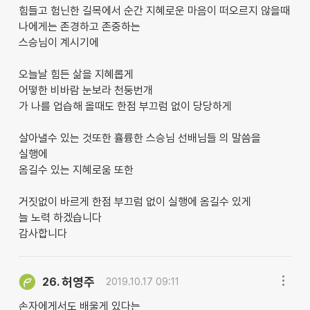
힘들고 험닌한 길목에서 순간 지혜로운 마음이 떠오르지 않을때
나에게는 존경하고 존중하는
스승님이 계시기에
오늘날 힘든 삶을 지혜롭게
어떻한 비바람 눈보라 천둥번개
가 나를 업습해 올때도 한점 부끄럼 없이 당당하게
살아낼수 있는 것또한 휼륭한 스승님 선배님들 의 말씀을
실행에
옴길수 있는 지혜로움 또한
거짓없이 바르게 한점 부끄럼 없이 실행에 옴길수 있게
늘 노력 하겠습니다
감사합니다
허영주
26.
2019.10.17 09:11
손자에게서도 배울게 있다는