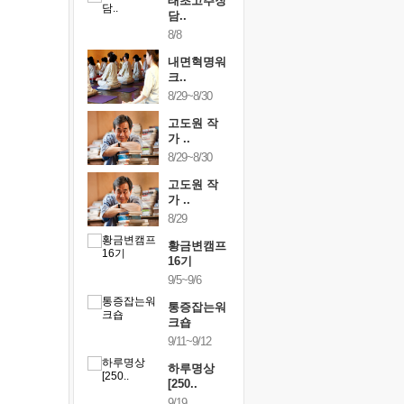
행복한가족
태초고추장
행복한가
여행
담..
여행
24~9/26
8/8
9/24~9/26
건강명상법
내면혁명워
건강명상
..
크..
스..
/9~10/10
8/29~8/30
10/9~10/10
내면혁명워
고도원 작
내면혁명
..
가 ..
크..
/17~10/18
8/29~8/30
10/17~10/18
황금변캠프
고도원 작
황금변캠
7기
가 ..
17기
/30~10/31
8/29
10/30~10/31
통증잡는워
황금변캠프
통증잡는
크숍
16기
크숍
/7~11/8
9/5~9/6
11/7~11/8
내면혁명워
통증잡는워
내면혁명
..
크숍
크..
/12~12/13
9/11~9/12
12/12~12/13
하루명상
[250..
9/19