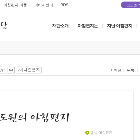
아침편지 여행
아버지센터
BDS
고도원T
재단소개
아침편지는
지난 아침편지
|
|
|
목록
이전