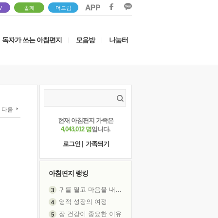
V
솔패
더드림
독자가 쓰는 아침편지
모음방
나눔터
|
|
다음
현재 아침편지 가족은
4,043,012 명
입니다.
로그인
|
가족되기
아침편지 랭킹
영적 성장의 여정
장 건강이 중요한 이유
신의 음성을 듣는다