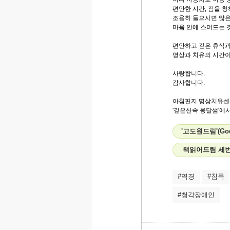
편안한 시간, 잠을 
조용히 들으시면 많은
마음 안에 스며드는 
편안하고 깊은 휴식과
명상과 치유의 시간이
사랑합니다.
감사합니다.
아침편지 명상치유센
'깊은산속 옹달샘'에서.
'고도원드림'(Go
책읽어드림 세번
#역경
#침묵
#청각장애인