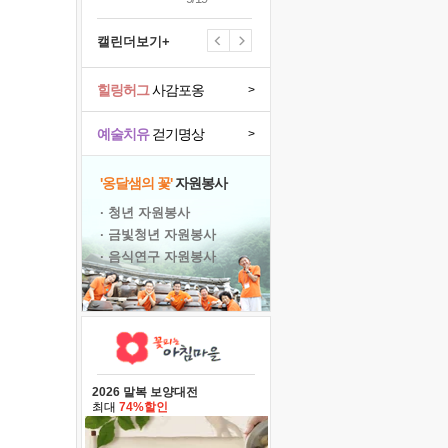
캘린더보기+
힐링허그
사감포옹
>
예술치유
걷기명상
>
'옹달샘의 꽃'
자원봉사
· 청년 자원봉사
· 금빛청년 자원봉사
· 음식연구 자원봉사
2026 말복 보양대전
최대
74%할인