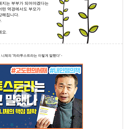
해지는 부부가 되어야겠다는
어떤 역경에서도 부모가
9/
강해집니다.
.
스
10
세요.
크
10
브, 니체의 '차라투스트라는 이렇게 말했다' -
1
10
11
크
12