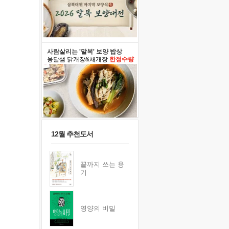
사람살리는 '말복' 보양 밥상
옹달샘 닭개장&채개장
한정수량
12월 추천도서
끝까지 쓰는 용
기
영양의 비밀