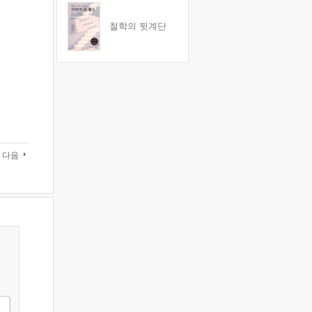
철학의 뒷계단
다음