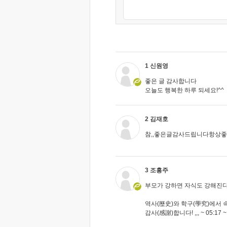
1 신원영
좋은 글 감사합니다
오늘도 행복한 하루 되세요!^^
2 김재호
참,,좋은글감사드립니다항상좋
3 조흥주
부모가 강하면 자식도 강해진다 03-
역사(歷史)와 학구(學究)에서 속
감사(感謝)합니다! ,,, ~ 05:17 ~