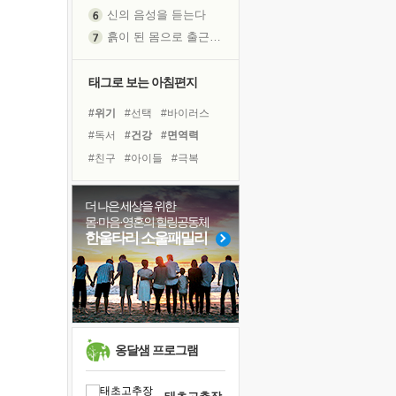
흙이 된 몸으로 출근하는 여자
극과 극의 양 끝단
내가 '나다움'을 찾는 길
피해 갈 수 없는 사건들
태그로 보는 아침편지
처음 손을 잡았던 날
#위기
#선택
#바이러스
꿈이 실제가 되는 것
#독서
#건강
#면역력
'말 타는 법'을 먼저
#친구
#아이들
#극복
졸업식 사진을 보며
#다짐
#경험
#명상
아픈 아버지를 위한 공간 설계
#사람
#힐링
#희망
더 나은 세상을 위한
극심한 변비, 어깨결림, 수면 장애
몸·마음·영혼의 힐링공동체
#비전캠프
#계획
#삶
슬럼프
한울타리 소울패밀리
#리더
#독서캠프
보고 싶은 어머니
#유튜브
#나눔
유년 시절의 부산 영도 바다
#링컨학교
#도움
못된 꼰대들
희망이란
'모른다'는 것
옹달샘 프로그램
귀를 열고 마음을 내어주고