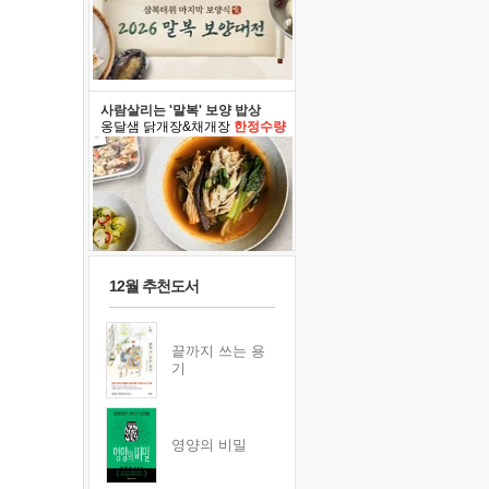
사람살리는 '말복' 보양 밥상
옹달샘 닭개장&채개장
한정수량
12월 추천도서
끝까지 쓰는 용
기
영양의 비밀