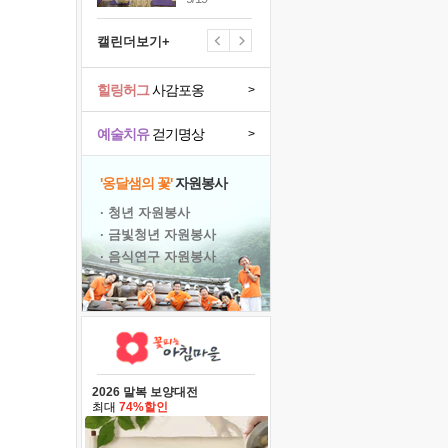
캘린더보기+
힐링허그
사감포옹
>
예술치유
걷기명상
>
'옹달샘의 꽃'
자원봉사
· 청년 자원봉사
· 금빛청년 자원봉사
· 음식연구 자원봉사
2026 말복 보양대전
최대
74%할인