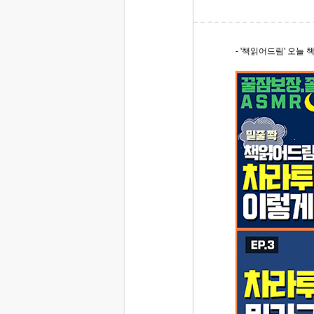
- '책읽어드림' 오늘