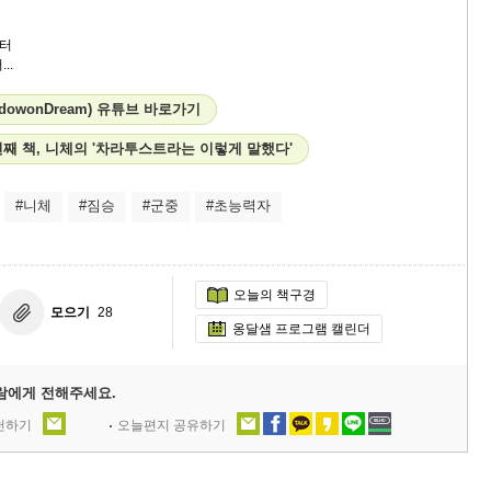
터
..
dowonDream) 유튜브 바로가기
째 책, 니체의 '차라투스트라는 이렇게 말했다'
#니체
#짐승
#군중
#초능력자
오늘의 책구경
모으기
28
옹달샘 프로그램 캘린더
람에게 전해주세요.
추천하기
오늘편지 공유하기