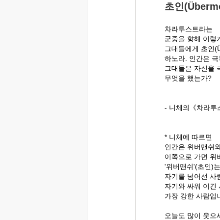
초인(Überme
차라투스트라는
군중을 향해 이렇
그대들에게 초인(Üb
하노라. 인간은 극
그대들은 자신을 
무엇을 했는가?
- 니체의《차라투
* 니체에 따르면
인간은 위버맨쉬와
이쪽으로 가면 위
'위버맨쉬'(초인)
자기를 넘어선 사
자기와 싸워 이긴
가장 강한 사람입
오늘도 많이 웃으