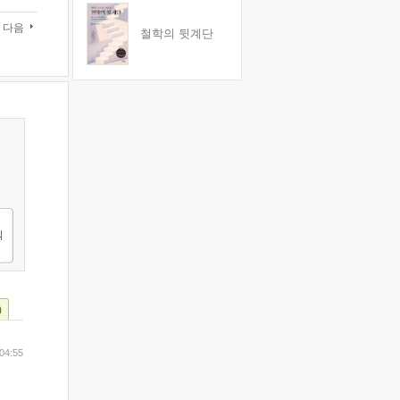
다음
철학의 뒷계단
)
04:55