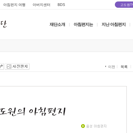
아침편지 여행
아버지센터
BDS
고도원T
재단소개
아침편지는
지난 아침편지
|
|
|
목록
이전