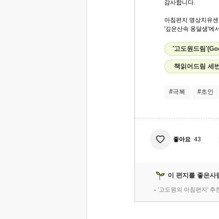
감사합니다.
아침편지 명상치유센
'깊은산속 옹달샘'에서.
'고도원드림'(Go
책읽어드림 세번
#극복
#초인
좋아요
43
이 편지를 좋은사
'고도원의 아침편지' 