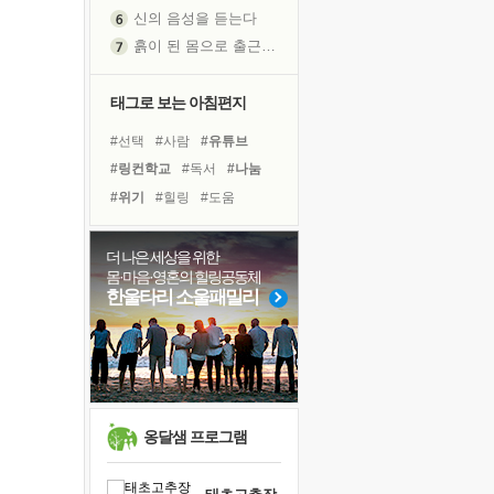
신의 음성을 듣는다
흙이 된 몸으로 출근하는 여자
극과 극의 양 끝단
내가 '나다움'을 찾는 길
태그로 보는 아침편지
피해 갈 수 없는 사건들
#선택
#사람
#유튜브
처음 손을 잡았던 날
#링컨학교
#독서
#나눔
꿈이 실제가 되는 것
#위기
#힐링
#도움
'말 타는 법'을 먼저
#다짐
#극복
#건강
졸업식 사진을 보며
#리더
#계획
#면역력
극심한 변비, 어깨결림, 수면 장애
더 나은 세상을 위한
몸·마음·영혼의 힐링공동체
#희망
#명상
#경험
아픈 아버지를 위한 공간 설계
한울타리 소울패밀리
#아이들
#바이러스
슬럼프
#독서캠프
#삶
#친구
보고 싶은 어머니
#비전캠프
유년 시절의 부산 영도 바다
못된 꼰대들
희망이란
옹달샘 프로그램
'모른다'는 것
귀를 열고 마음을 내어주고