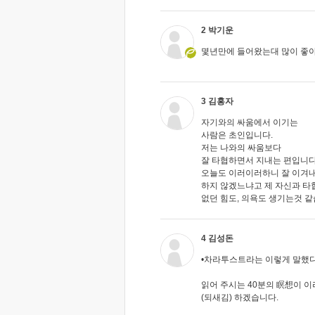
2 박기운
몇년만에 들어왔는대 많이 좋
3 김홍자
자기와의 싸움에서 이기는
사람은 초인입니다.
저는 나와의 싸움보다
잘 타협하면서 지내는 편입니다
오늘도 이러이러하니 잘 이겨
하지 않겠느냐고 제 자신과 타
없던 힘도, 의욕도 생기는것 같
4 김성돈
•차라투스트라는 이렇게 말했
읽어 주시는 40분의 瞑想이 이
(되새김) 하겠습니다.