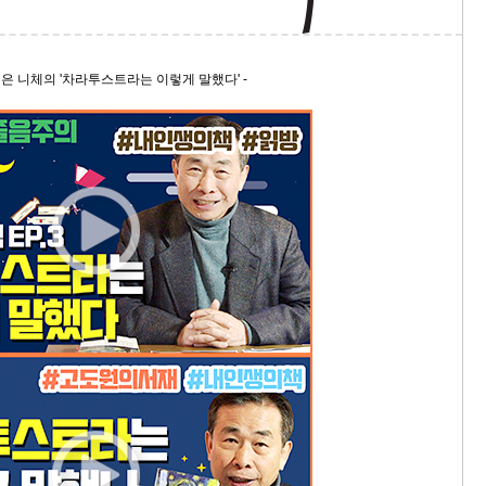
9/
 책은 니체의 '차라투스트라는 이렇게 말했다' -
스
10
크
10
1
10
11
크
12