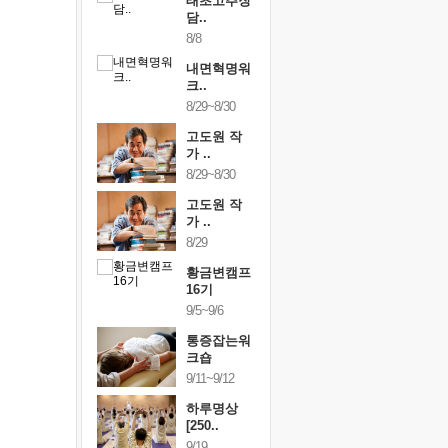
행복한가족
태초고추장
행복한가
여행
담..
여행
24~9/26
8/8
9/24~9/26
건강명상법
내면혁명워
건강명상
..
크..
스..
/9~10/10
8/29~8/30
10/9~10/10
내면혁명워
고도원 작
내면혁명
..
가 ..
크..
/17~10/18
8/29~8/30
10/17~10/18
황금변캠프
고도원 작
황금변캠
7기
가 ..
17기
/30~10/31
8/29
10/30~10/31
통증잡는워
황금변캠프
통증잡는
크숍
16기
크숍
/7~11/8
9/5~9/6
11/7~11/8
내면혁명워
통증잡는워
내면혁명
..
크숍
크..
/12~12/13
9/11~9/12
12/12~12/13
하루명상
[250..
9/19