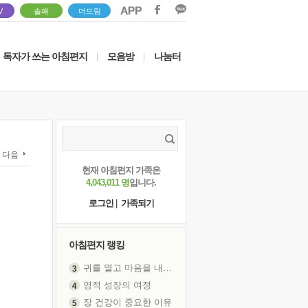
V
솔패
더드림
독자가 쓰는 아침편지
모음방
나눔터
|
|
다음
현재 아침편지 가족은
4,043,011 명
입니다.
로그인
|
가족되기
아침편지 랭킹
귀를 열고 마음을 내어주고
영적 성장의 여정
장 건강이 중요한 이유