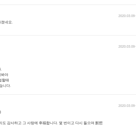
2020.03.09 
아졌네요.
2020.03.09 
.
내봐야
협할때
습니다.
2020.03.09 
다
리도 감사하고 그 사랑에 幸福합니다. 몇 번이고 다시 들으며 默想