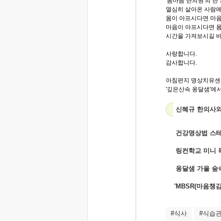
'몸마음 한의원'의 한
열심히 살아온 사람에
몸이 아프시다면 마음
마음이 아프시다면 
시간을 가져보시길 
사랑합니다.
감사합니다.
아침편지 명상치유센
'깊은산속 옹달샘'에서.
신혜규 한의사와
건강명상법 스테
링컨학교 미니 
옹달샘 가을 숲
'MBSR(마음챙
#식사
#식습