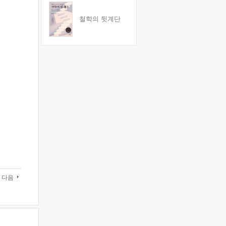
철학의 뒷계단
다음