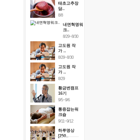
태초고추장
담..
8/8
내면혁명워
크..
8/29~8/30
고도원 작
가 ..
8/29~8/30
고도원 작
가 ..
8/29
황금변캠프
16기
9/5~9/6
통증잡는워
크숍
9/11~9/12
하루명상
[250..