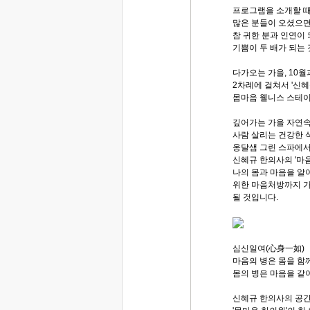
프로그램을 소개할 때
많은 분들이 오셨으면
참 귀한 분과 인연이 
기쁨이 두 배가 되는 
다가오는 가을, 10월
2차례에 걸쳐서 '신
몸마음 웰니스 스테이
깊어가는 가을 자연
사람 살리는 건강한 
옹달샘 그린 스파에서
신혜규 한의사의 '마
나의 몸과 마음을 알
위한 마음처방까지 
될 것입니다.
심신일여(心身一如)
마음의 병은 몸을 함
몸의 병은 마음을 같
신혜규 한의사의 공