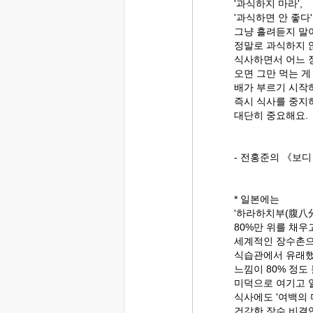
'과식하지 마라',
'과식하면 안 좋다
그냥 흘려듣지 말
정말로 과식하지 
식사하면서 어느 
오면 그만 먹는 게
배가 부르기 시작
즉시 식사를 중지하
대단히 중요해요.
- 전홍준의 《보디
* 일본에는
'하라하치부(腹八分
80%만 위를 채우
세계적인 장수촌으
식습관에서 유래했
느낌이 80% 정도
미덕으로 여기고 
식사에도 '여백의 
건강한 장수 비결