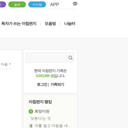
V
솔패
더드림
독자가 쓰는 아침편지
모음방
나눔터
|
|
다음
현재 아침편지 가족은
4,043,006 명
입니다.
로그인
|
가족되기
아침편지 랭킹
희망이란
'모른다'는 것
귀를 열고 마음을 내어주고