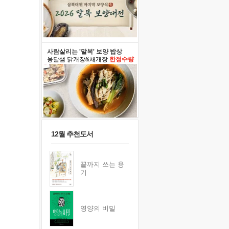
사람살리는 '말복' 보양 밥상
옹달샘 닭개장&채개장
한정수량
12월 추천도서
끝까지 쓰는 용
기
영양의 비밀