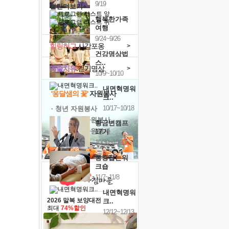
9/19
캘린더보기+
행복한가족
여행
9/24~9/26
힐링허그
사감포옹
>
건강명상법
스..
예술치유
걷기명상
>
10/9~10/10
내면혁명워
'옹달샘의 꽃'
자원봉사
크..
10/17~10/18
· 청년 자원봉사
· 금빛청년 자원봉사
황금변캠프
· 음식연구 자원봉사
17기
10/30~10/31
통증잡는워
크숍
11/7~11/8
내면혁명워
2026 말복 보양대전
크..
최대
74%할인
12/12~12/13