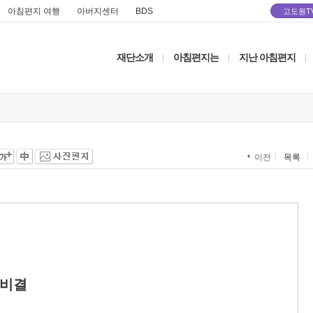
아침편지 여행
아버지센터
BDS
고도원T
재단소개
아침편지는
지난 아침편지
|
|
|
목록
이전
 비결