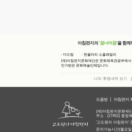
아침편지의
'꿈너머꿈'
을 함께
더드림
한울타리 소울패밀리
(재)아침편지문화재단은 문화체육관광부에서
인가받은 문화예술단체입니다.
나의 후원내역 보기
|
도움방
아침편지 
(재)아침편지문화재단 | 
주소 : (27452) 충
'고도원의 아침편지' 
문의가능시간(월요일은 쉽니다