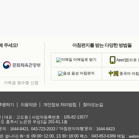
해 주세요!
아침편지를 받는 다양한 방법들
이메일로 받기
App(앱)으로
음성 아침편지
중국어 아
기부금 영수증 신청
후원하기
이용약관
개인정보 처리방침
찾아오는길
대표 : 고도원 | 사업자등록번호 : 105-82-13577
청북도 충주시 노은면 우성1길 201-61,1층
문의 :
,
/ '아침편지여행'문의 :
1644-8421
043-723-2033
1644-8423
) 화~토 09:00~12:00, 13:30~18:00 팩스 : 043-853-6389 메일 :
webm