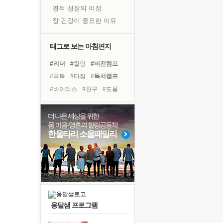
영적 성장의 여정
장 건강이 중요한 이유
신의 음성을 듣는다
흙이 된 몸으로 출근하는 여자
태그로 보는 아침편지
극과 극의 양 끝단
#리더
#힐링
#비전캠프
내가 '나다움'을 찾는 길
#극복
#다짐
#독서캠프
피해 갈 수 없는 사건들
#바이러스
#친구
#도움
처음 손을 잡았던 날
#건강
#면역력
#독서
꿈이 실제가 되는 것
#경험
#선택
#사람
더 나은 세상을 위한
'말 타는 법'을 먼저
몸·마음·영혼의 힐링공동체
#명상
#링컨학교
졸업식 사진을 보며
한울타리 소울패밀리
#아이들
#위기
#희망
아픈 아버지를 위한 공간 설계
#유튜브
#나눔
#삶
극심한 변비, 어깨결림, 수면 장애
#계획
보고 싶은 어머니
유년 시절의 부산 영도 바다
못된 꼰대들
옹달샘 프로그램
거울 속의 나