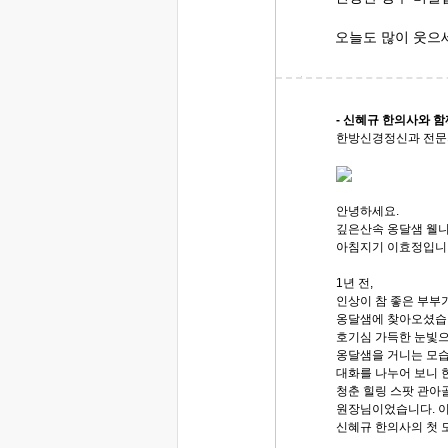
오늘도 많이 웃으
- 신혜규 한의사와 함
한방신경정신과 전문
안녕하세요.
깊은산속 옹달샘 웰
아침지기 이효정입니
1년 전,
인상이 참 좋은 부부
옹달샘에 찾아오셨습
호기심 가득한 눈빛
옹달샘을 거니는 모습
대화를 나누어 보니 
청춘 힐링 스팟 관아골
원장님이었습니다. 
신혜규 한의사의 첫 