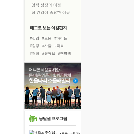
영적 성장의 여정
장 건강이 중요한 이유
신의 음성을 듣는다
흙이 된 몸으로 출근하는 여자
태그로 보는 아침편지
극과 극의 양 끝단
#건강
#도움
#아이들
내가 '나다움'을 찾는 길
#힐링
#사람
#극복
피해 갈 수 없는 사건들
#경험
#유튜브
#면역력
처음 손을 잡았던 날
#선택
#다짐
#바이러스
꿈이 실제가 되는 것
#링컨학교
#명상
#희망
더 나은 세상을 위한
'말 타는 법'을 먼저
몸·마음·영혼의 힐링공동체
#리더
#삶
#독서캠프
졸업식 사진을 보며
한울타리 소울패밀리
#독서
#나눔
#친구
아픈 아버지를 위한 공간 설계
#위기
#계획
#비전캠프
극심한 변비, 어깨결림, 수면 장애
보고 싶은 어머니
유년 시절의 부산 영도 바다
못된 꼰대들
옹달샘 프로그램
거울 속의 나