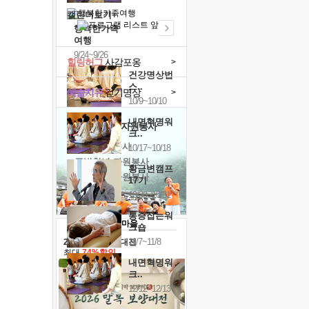
캘린더보기+
행복한가족
여행
9/24~9/26
힐링허그
사감포옹
>
건강명상법
스..
예술치유
걷기명상
>
10/9~10/10
내면혁명워
'옹달샘의 꽃'
자원봉사
크..
· 청년 자원봉사
10/17~10/18
· 금빛청년 자원봉사
황금변캠프
· 음식연구 자원봉사
17기
10/30~10/31
통증잡는워
크숍
11/7~11/8
2026 말복 보양대전
최대
74%할인
내면혁명워
크..
12/12~12/13