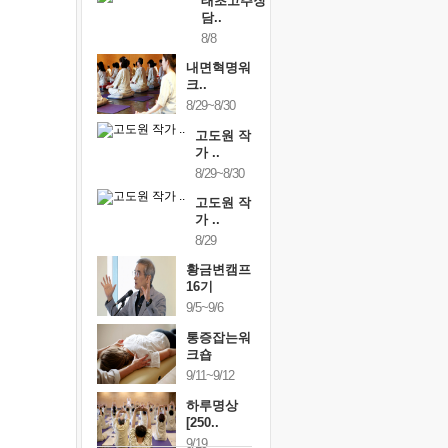
태초고추장
담..
8/8
내면혁명워
크..
8/29~8/30
고도원 작
가 ..
8/29~8/30
고도원 작
가 ..
8/29
황금변캠프
16기
9/5~9/6
통증잡는워
크숍
9/11~9/12
하루명상
[250..
9/19