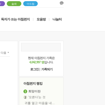
V
솔패
더드림
독자가 쓰는 아침편지
모음방
나눔터
|
|
다음
현재 아침편지 가족은
4,042,997 명
입니다.
로그인
|
가족되기
아침편지 랭킹
희망이란
'모른다'는 것
귀를 열고 마음을 내어주고