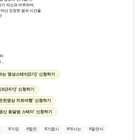
자기 자신과 마주하며,
어난 진정한 쉼의 시간을
?
터
..
하는 명상스테이(2기)' 신청하기
프(14기)' 신청하기
리 온천명상 치유여행' 신청하기
송구영신 옹달샘 스테이' 신청하기
서
#가장
#짧은
#가짧시
#역사는
#돌면서