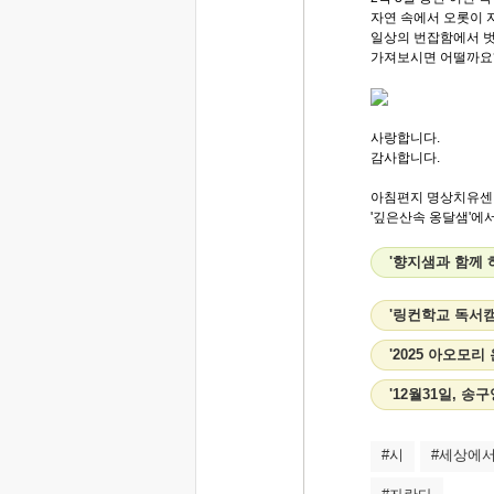
자연 속에서 오롯이 
일상의 번잡함에서 벗
가져보시면 어떨까요
사랑합니다.
감사합니다.
아침편지 명상치유센
'깊은산속 옹달샘'에서.
'향지샘과 함께 
'링컨학교 독서캠
'2025 아오모
'12월31일, 
#시
#세상에