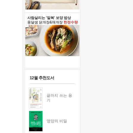
사람살리는 '말복' 보양 밥상
옹달샘 닭개장&채개장
한정수량
12월 추천도서
끝까지 쓰는 용
기
영양의 비밀