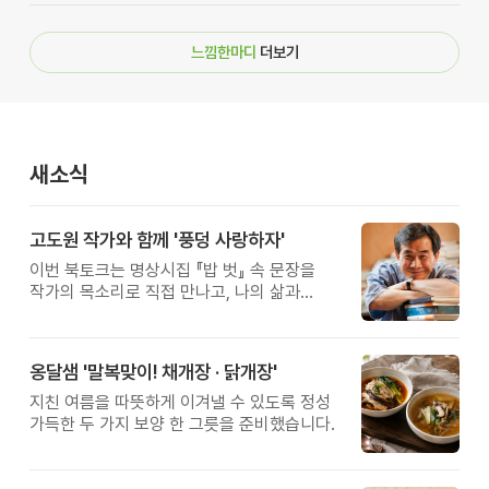
느낌한마디
더보기
새소식
고도원 작가와 함께 '풍덩 사랑하자'
이번 북토크는 명상시집 『밥 벗』 속 문장을
작가의 목소리로 직접 만나고, 나의 삶과
관계를 잠시 돌아보는 시간입니다.
옹달샘 '말복맞이! 채개장 · 닭개장'
지친 여름을 따뜻하게 이겨낼 수 있도록 정성
가득한 두 가지 보양 한 그릇을 준비했습니다.