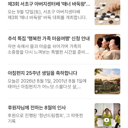
제3회 서초구 아버지센터배 '매너 바둑왕' 대회
오는 9월 12일(토), 서초구 아버지센터배
제3회 '매너 바둑왕' 바둑 대회를 개최합니다.
추석 특집 '행복한 가족 마음여행' 신청 안내
자연 속에서 몸과 마음을 쉬어가며 가족의
소중함을 다시 느껴보는 특별한 시간을 준비해
보세요.
아침편지 25주년 생일을 축하합니다
오늘은 2026년 8월 1일, 2001년 8월 1일에
태어난 아침편지가 어느덧 스물다섯 살,
늠름한 청년이 되었습니다.
후원자님께 전하는 8월의 인사
후원으로 진행된 ‘청년드림캠프’, 그 따뜻한
기록