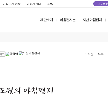
아침편지 여행
아버지센터
BDS
고도원T
재단소개
아침편지는
지난 아침편지
|
|
|
목록
이전