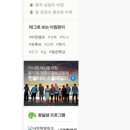
영적 성장의 여정
장 건강이 중요한 이유
신의 음성을 듣는다
흙이 된 몸으로 출근하는 여자
태그로 보는 아침편지
극과 극의 양 끝단
#비전캠프
#계획
#독서
내가 '나다움'을 찾는 길
#유튜브
#선택
#위기
피해 갈 수 없는 사건들
#친구
#삶
#링컨학교
처음 손을 잡았던 날
#아이들
#극복
#사람
꿈이 실제가 되는 것
#도움
#나눔
#다짐
더 나은 세상을 위한
'말 타는 법'을 먼저
몸·마음·영혼의 힐링공동체
#독서캠프
#희망
#힐링
졸업식 사진을 보며
한울타리 소울패밀리
#경험
#건강
#면역력
극심한 변비, 어깨결림, 수면 장애
#리더
#명상
#바이러스
아픈 아버지를 위한 공간 설계
슬럼프
보고 싶은 어머니
유년 시절의 부산 영도 바다
옹달샘 프로그램
못된 꼰대들