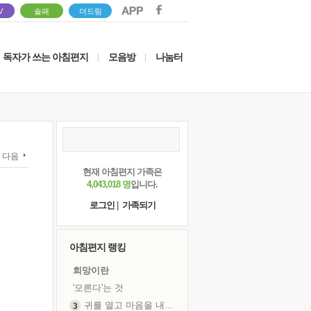
V
솔패
더드림
독자가 쓰는 아침편지
모음방
나눔터
|
|
다음
현재 아침편지 가족은
4,043,018 명
입니다.
로그인
|
가족되기
아침편지 랭킹
희망이란
'모른다'는 것
귀를 열고 마음을 내어주고