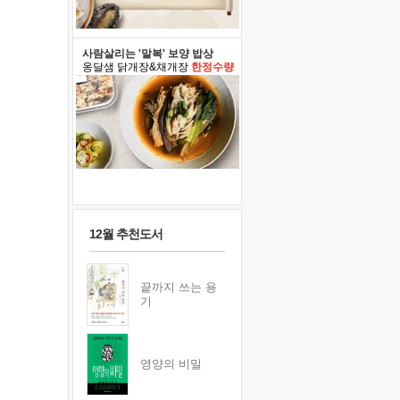
사람살리는 '말복' 보양 밥상
옹달샘 닭개장&채개장
한정수량
12월 추천도서
끝까지 쓰는 용
기
영양의 비밀