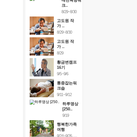
내면혁명워
크..
8/29~8/30
고도원 작
가 ..
8/29~8/30
고도원 작
가 ..
8/29
황금변캠프
16기
9/5~9/6
통증잡는워
크숍
9/11~9/12
하루명상
[250..
9/19
행복한가족
여행
9/24~9/26