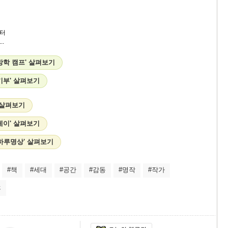
터
.
방학 캠프' 살펴보기
기부' 살펴보기
 살펴보기
테이' 살펴보기
하루명상' 살펴보기
#책
#세대
#공간
#감동
#명작
#작가
후