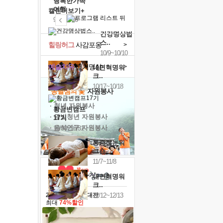
행복한가족
여행
캘린더보기+
9/24~9/26
건강명상법
스..
힐링허그
사감포옹
>
10/9~10/10
예술치유
걷기명상
>
내면혁명워
크..
10/17~10/18
'옹달샘의 꽃'
자원봉사
· 청년 자원봉사
황금변캠프
· 금빛청년 자원봉사
17기
· 음식연구 자원봉사
10/30~10/31
통증잡는워
크숍
11/7~11/8
내면혁명워
크..
12/12~12/13
2026 말복 보양대전
최대
74%할인