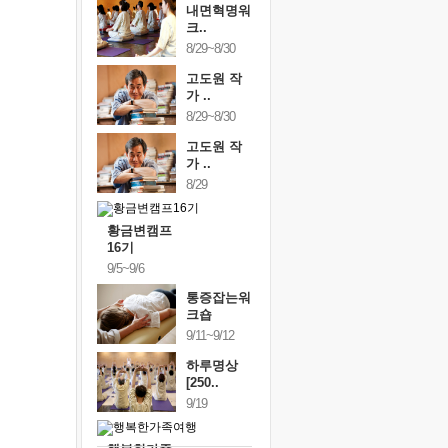
내면혁명워
크..
8/29~8/30
고도원 작
가 ..
8/29~8/30
고도원 작
가 ..
8/29
황금변캠프
16기
9/5~9/6
통증잡는워
크숍
9/11~9/12
하루명상
[250..
9/19