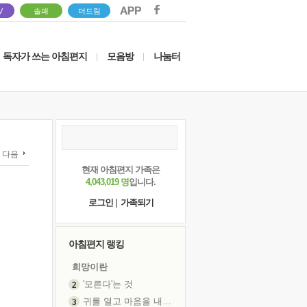
V
솔패
더드림
독자가 쓰는 아침편지
모음방
나눔터
|
|
다음
현재 아침편지 가족은
4,043,019 명
입니다.
로그인
|
가족되기
아침편지 랭킹
희망이란
'모른다'는 것
귀를 열고 마음을 내어주고