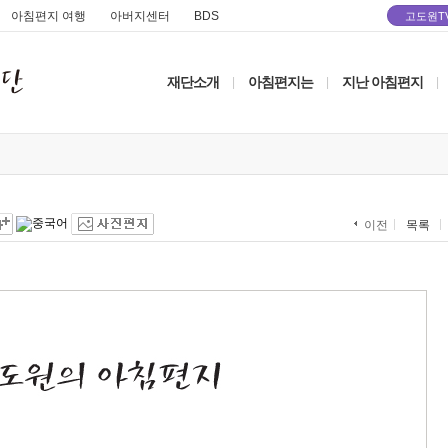
아침편지 여행
아버지센터
BDS
고도원T
재단소개
아침편지는
지난 아침편지
|
|
|
목록
이전