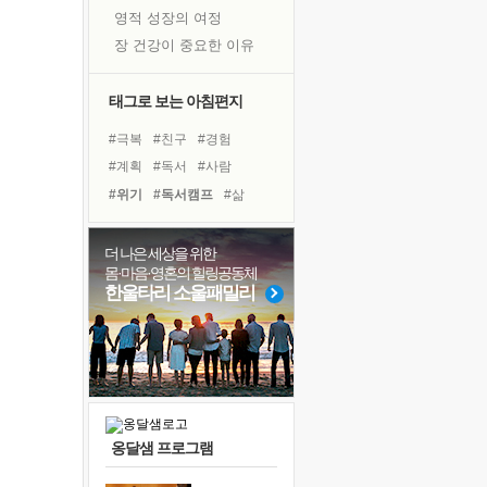
영적 성장의 여정
장 건강이 중요한 이유
신의 음성을 듣는다
흙이 된 몸으로 출근하는 여자
태그로 보는 아침편지
극과 극의 양 끝단
#극복
#친구
#경험
내가 '나다움'을 찾는 길
#계획
#독서
#사람
피해 갈 수 없는 사건들
#위기
#독서캠프
#삶
처음 손을 잡았던 날
#링컨학교
#아이들
꿈이 실제가 되는 것
#나눔
#희망
#명상
더 나은 세상을 위한
'말 타는 법'을 먼저
몸·마음·영혼의 힐링공동체
#면역력
#선택
#도움
졸업식 사진을 보며
한울타리 소울패밀리
#리더
#비전캠프
극심한 변비, 어깨결림, 수면 장애
#유튜브
#건강
#다짐
아픈 아버지를 위한 공간 설계
#바이러스
#힐링
슬럼프
보고 싶은 어머니
유년 시절의 부산 영도 바다
옹달샘 프로그램
못된 꼰대들