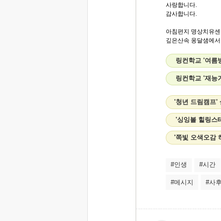
사랑합니다.
감사합니다.
아침편지 명상치유센
깊은산속 옹달샘에서..
링컨학교 '여름
링컨학교 '재능
'청년 드림캠프'
'싱잉볼 힐링스
'쪽빛 오색오감 
#인생
#시간
#메시지
#사