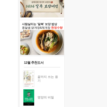
사람살리는 '말복' 보양 밥상
옹달샘 닭개장&채개장
한정수량
12월 추천도서
끝까지 쓰는 용
기
영양의 비밀